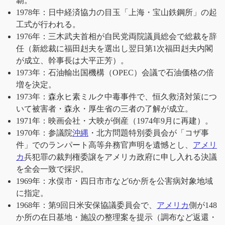
覇。
1978年：日中経済協力の目玉「上海・宝山鉄鋼所」の起
工式が行われる。
1976年：三木武夫首相が自民党両院議員総会で総裁を辞
任（新総裁に福田赳夫を選出し翌日第1次福田赳夫内閣
が成立、幹事長は大平正芳）。
1973年：石油輸出国機構（OPEC）会議で石油価格の倍
増を決定。
1973年：森永ヒ素ミルク中毒事件で、恒久救済対策につ
いて被害者・森永・厚生省の三者の了解が成立。
1971年：映画会社・大映が倒産（1974年9月に再建）。
1970年：参議院
沖縄
・北方問題特別委員会が「コザ事
件」でのランパート高等弁務官声明を遺憾とし、
アメリ
カ
兵犯罪の裁判権委譲をアメリカ政府に申し入れる決議
を全会一致で採択。
1969年：水俣市・四日市市など6か所を公害病対象地域
に指定。
1968年：第9回日米安保協議委員会で、
アメリカ
側が148
か所の在日基地・施設の整理案を提示（調布など返還・