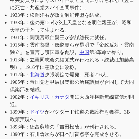
中央委員らによりスパイ容疑で査問にかけられる（翌日
に死亡：共産党スパイ査問事件）。
1933年：松岡洋右が政党解消連盟を結成。
1933年：後の第125代今上天皇となる明仁親王が、昭和
天皇の子として生まれる。
1931年：閑院宮載仁親王が参謀総長に就任。
1915年：雲南都督・唐継堯らが昆明で「帝政反対・雲南
独立」を宣言し護国軍を創設。
中国
第3革命の始り。
1913年：立憲同志会の結党式が行われる（総裁は加藤高
明）。1916年に憲政会に改称。
1912年：
北海道
夕張炭鉱で爆発。死者216人。
1905年：帝国党と甲辰倶楽部の所属議員が合同して大同
倶楽部を結成。
1902年：
イギリス
・
カナダ
間に大西洋横断無線電信が開
通。
1899年：
ドイツ
がバグダード鉄道の敷設権を獲得。3B
政策実現へ。
1893年：徳富蘇峰の『吉田松蔭』が刊行される。
1890年：石川倉次らが日本訓盲点字を完成させる。