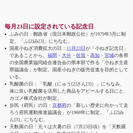
毎月23日に設定されている記念日
ふみの日：郵政省（現日本郵政公社）が1979年3月に制
定。「ふ[2]み[3]」にちなむ。
国産小ねぎ消費拡大の日：
11月23日
が「小ねぎ記念日」
であることから、
福岡
・
大分
・
佐賀
・
高知
・
宮城
の各県
の全国農業協同組合連合会の県本部で作る「小ねぎ主産
県協議会」が制定。国産小ねぎの販売促進を目的として
いる。
乳酸菌の日：「乳酸（にゅう[2]さん[3]）」にちなみ、
体に良い乳酸菌を活用した商品をアピールする日にと、
カゴメ株式会社が制定。
歩民（府民）の日：
京都府
の「新しい歴史に向かって走
ろう府民運動推進協議会」が1968年に制定。「ふ[2]み
ん[3]」にちなむ。
天麩羅の日：元々は大暑の日（7月23日頃）を「天麩羅