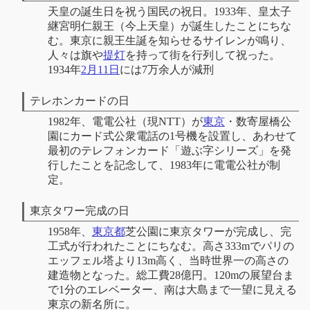
天皇の誕生日を祝う国民の祝日。1933年、皇太子
継宮明仁親王（今上天皇）が誕生したことにちな
む。東京に親王生誕を知らせるサイレンが鳴り、
人々は旗や
提灯
を持って街を行列して祝った。
1934年
2月11日
には7万余人が減刑
テレホンカードの日
1982年、電電公社（現NTT）が
東京
・数寄屋橋公
園にカード式公衆電話の1号機を設置し、あわせて
最初のテレフォンカード「遊ぶ字シリーズ」を発
行したことを記念して、1983年に電電公社が制
定。
東京タワー完成の日
1958年、
東京都
芝公園に東京タワーが完成し、完
工式が行われたことにちなむ。高さ333mでパリの
エッフェル塔より13m高く、当時世界一の高さの
建造物となった。総工費28億円。120mの展望台ま
で1分のエレベーター、南は大島まで一望に見える
東京の新名所に。