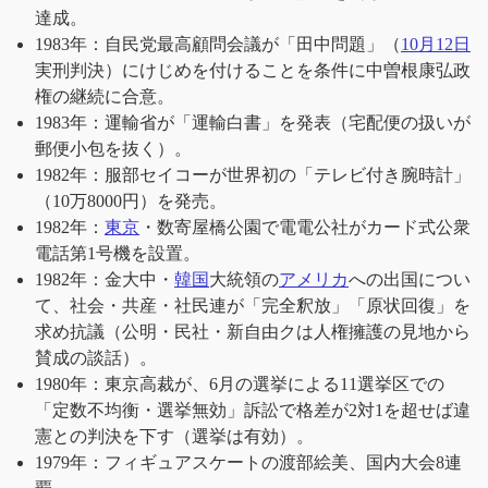
達成。
1983年：自民党最高顧問会議が「田中問題」（
10月12日
実刑判決）にけじめを付けることを条件に中曽根康弘政
権の継続に合意。
1983年：運輸省が「運輸白書」を発表（宅配便の扱いが
郵便小包を抜く）。
1982年：服部セイコーが世界初の「テレビ付き腕時計」
（10万8000円）を発売。
1982年：
東京
・数寄屋橋公園で電電公社がカード式公衆
電話第1号機を設置。
1982年：金大中・
韓国
大統領の
アメリカ
への出国につい
て、社会・共産・社民連が「完全釈放」「原状回復」を
求め抗議（公明・民社・新自由クは人権擁護の見地から
賛成の談話）。
1980年：東京高裁が、6月の選挙による11選挙区での
「定数不均衡・選挙無効」訴訟で格差が2対1を超せば違
憲との判決を下す（選挙は有効）。
1979年：フィギュアスケートの渡部絵美、国内大会8連