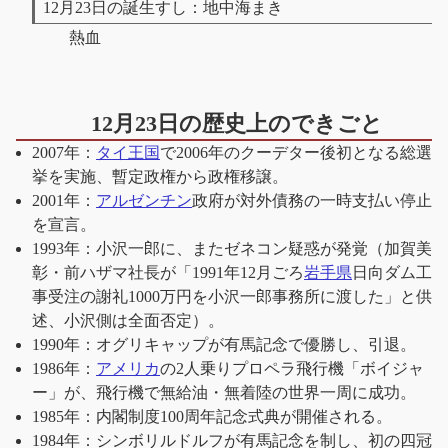
12月23日の誕生すし：地中海まき
熱血
12月23日の歴史上のできごと
2007年：
タイ王国
で2006年のクーデター後初となる総選
挙を実施、暫定政権から政権移譲。
2001年：
アルゼンチン
政府が対外債務の一時支払い停止
を宣言。
1993年：小沢一郎に、またゼネコン疑惑が発覚（加賀美
彰・前ハザマ社長が「1991年12月ごろ
岩手県
日向ダム工
事受注の謝礼1000万円を小沢一郎事務所に渡した」と供
述、小沢側は全面否定）。
1990年：オグリキャップが有馬記念で優勝し、引退。
1986年：
アメリカ
の2人乗りプロペラ飛行機「ボイジャ
ー」が、飛行機で無給油・無着陸の世界一周に成功。
1985年：内閣制度100周年記念式典が開催される。
1984年：シンボリルドルフが有馬記念を制し、初の四冠