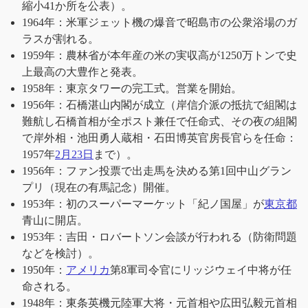
縮小41か所を公表）。
1964年：米軍ジェット機の爆音で昭島市の公衆浴場のガ
ラスが割れる。
1959年：農林省が本年産の米の実収高が1250万トンで史
上最高の大豊作と発表。
1958年：東京タワーの完工式。営業を開始。
1956年：石橋湛山内閣が成立（岸信介派の抵抗で組閣は
難航し石橋首相が全ポスト兼任で任命式、その夜の組閣
で岸外相・池田勇人蔵相・石田博英官房長官らを任命：
1957年
2月23日
まで）。
1956年：ファン投票で出走馬を決める第1回中山グラン
プリ（現在の有馬記念）開催。
1953年：初のスーパーマーケット「紀ノ国屋」が
東京都
青山に開店。
1953年：吉田・ロバートソン会談が行われる（防衛問題
などを検討）。
1950年：
アメリカ
第8軍司令官にリッジウェイ中将が任
命される。
1948年：東条英機元陸軍大将・元首相や広田弘毅元首相