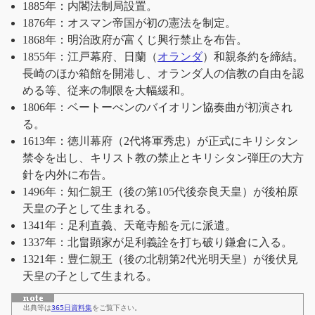
1885年：内閣法制局設置。
1876年：オスマン帝国が初の憲法を制定。
1868年：明治政府が富くじ興行禁止を布告。
1855年：江戸幕府、日蘭（
オランダ
）和親条約を締結。
長崎のほか箱館を開港し、オランダ人の信教の自由を認
める等、従来の制限を大幅緩和。
1806年：ベートーべンのバイオリン協奏曲が初演され
る。
1613年：徳川幕府（2代将軍秀忠）が正式にキリシタン
禁令を出し、キリスト教の禁止とキリシタン弾圧の大方
針を内外に布告。
1496年：知仁親王（後の第105代後奈良天皇）が後柏原
天皇の子として生まれる。
1341年：足利直義、天竜寺船を元に派遣。
1337年：北畠顕家が足利義詮を打ち破り鎌倉に入る。
1321年：豊仁親王（後の北朝第2代光明天皇）が後伏見
天皇の子として生まれる。
出典等は
365日資料集
をご覧下さい。