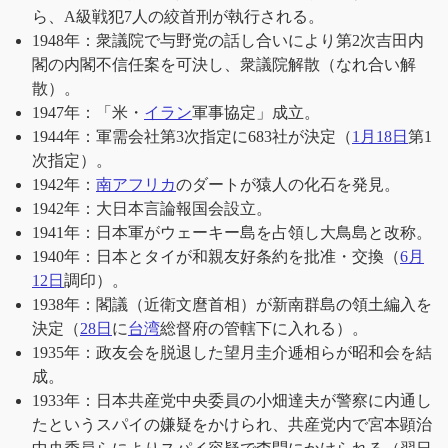
ら、A級戦犯7人の絞首刑が執行される。
1948年：衆議院で与野党の話し合いにより第2次吉田内
閣の内閣不信任案を可決し、衆議院解散（なれ合い解
散）。
1947年：「米・
イラン
軍事協定」成立。
1944年：軍需会社第3次指定に683社が決定（
1月18日
第1
次指定）。
1942年：
南アフリカ
のダートが猿人の化石を発見。
1942年：大日本言論報国会設立。
1941年：日本軍がウェーキー島を占領し大鳥島と改称。
1940年：日本とタイが和親友好条約を批准・交換（
6月
12日
調印）。
1938年：閣議（近衛文麿首相）が新南群島の領土編入を
決定（
28日
に
台湾
総督府の管轄下に入れる）。
1935年：政友会を脱退した望月圭介逓相らが昭和会を結
成。
1933年：日本共産党中央委員の小畑達夫が警察に内通し
たというスパイの嫌疑をかけられ、共産党内で宮本顕治