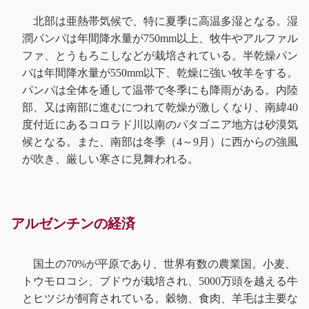
北部は亜熱帯気候で、特に夏季に高温多湿となる。湿
潤パンパは年間降水量が750mm以上、牧牛やアルファル
ファ、とうもろこしなどが栽培されている。半乾燥パン
パは年間降水量が550mm以下、乾燥に強い牧羊をする。
パンパは全体を通して温帯で冬季にも降雨がある。内陸
部、又は南部に進むにつれて乾燥が激しくなり、南緯40
度付近にあるコロラド川以南のパタゴニア地方は砂漠気
候となる。また、南部は冬季（4～9月）に西からの強風
が吹き、厳しい寒さに見舞われる。
アルゼンチンの経済
国土の70%が平原であり、世界有数の農業国。小麦、
トウモロコシ、ブドウが栽培され、5000万頭を越える牛
とヒツジが飼育されている。穀物、食肉、羊毛は主要な