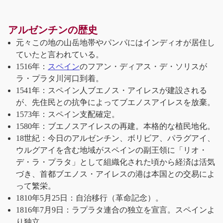
アルゼンチンの歴史
元々この地の山岳地帯やパンパにはインディオが居住し
ていたと言われている。
1516年：
スペイン
のフアン・ディアス・デ・ソリスが
ラ・プラタ川河口到着。
1541年：スペイン人ブエノス・アイレスが建設される
が、先住民との抗争によってブエノスアイレスを放棄。
1573年：スペイン支配確定。
1580年：ブエノスアイレスの再建。本格的な植民地化。
18世紀：今日のアルゼンチン、ボリビア、パラグアイ、
ウルグアイを含む地域がスペインの副王領に「リオ・
デ・ラ・プラタ」として組織化された頃から経済は活気
づき、首都ブエノス・アイレスの港は本国との交易によ
って繁栄。
1810年5月25日：自治移行（革命記念）。
1816年7月9日：ラプラタ連合の独立を宣言。スペインよ
り独立。