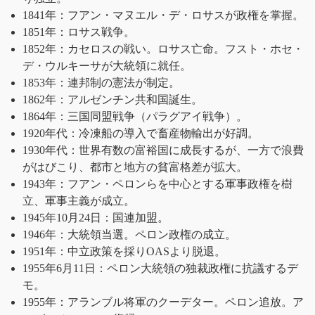
1841年：フアン・マヌエル・デ・ロサスが政権を掌握。
1851年：ロサス戦争。
1852年：カセロスの戦い。ロサス亡命。フスト・ホセ・
デ・ウルキーサが大統領に就任。
1853年：連邦制の憲法が制定。
1862年：アルゼンチン共和国誕生。
1864年：三国同盟戦争（パラグアイ戦争）。
1920年代：冷凍船の導入で畜産物輸出が好調。
1930年代：世界有数の富裕国に成長するが、一方で浪費
がはびこり、都市と地方の貧富格差が拡大。
1943年：フアン・ペロンらを中心とする軍事政権を樹
立、軍事主義が成立。
1945年10月24日：国連加盟。
1946年：大統領当選。ペロン政権の成立。
1951年：中立政策を採りOASより脱退。
1955年6月11日：ペロン大統領の独裁政権に抗議するデ
モ。
1955年：アランブル将軍のクーデター。ペロン追放。ア