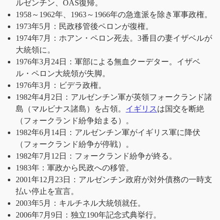
ルゼンチン、OAS復帰。
1958～1962年、1963～1966年の急進派を除き軍事政権。
1973年5月：民政移管後ペロンが復権。
1974年7月：ホアン・ペロン死去。3番目の妻イザベルが
大統領に。
1976年3月24日：軍部による無血クーデター。イザベ
ル・ペロン大統領が失脚。
1976年3月：ビデラ政権。
1982年4月2日：アルゼンチン軍が英領フォークランド諸
島（マルビナス諸島）を占領。
イギリス
は国交を断絶
（フォークランド紛争始まる）。
1982年6月14日：アルゼンチン軍がイギリス軍に降伏
（フォークランド紛争が停戦）。
1982年7月12日：フォークランド紛争が終る。
1983年：軍政から民政への移管。
2001年12月23日：アルゼンチン政府が対外債務の一時支
払い停止を宣言。
2003年5月：キルチネル大統領就任。
2006年7月9日：独立190年記念式典挙行。