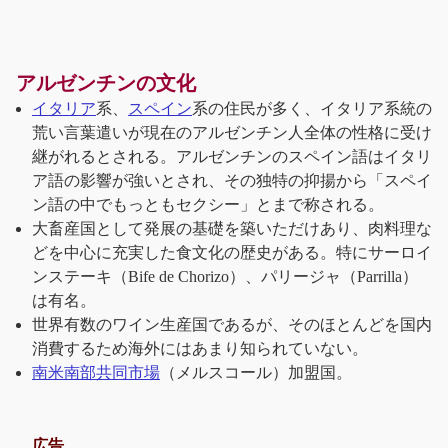
アルゼンチンの文化
イタリア
系、
スペイン
系の住民が多く、イタリア系統の
荒い言葉遣いが現在のアルゼンチン人全体の性格に受け
継がれるとされる。アルゼンチンのスペイン語はイタリ
ア語の影響が強いとされ、その独特の抑揚から「スペイ
ン語の中でもっともセクシー」とまで称される。
大畜産国として発展の基礎を築いただけあり、肉料理な
どを中心に充実した食文化の歴史がある。特にサーロイ
ンステーキ（Bife de Chorizo）、パリージャ（Parrilla）
は有名。
世界有数のワイン生産国であるが、そのほとんどを国内
消費するため海外にはあまり知られていない。
南米南部共同市場
（メルスコール）加盟国。
広告