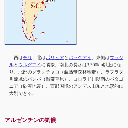
西は
チリ
、北は
ボリビア
と
パラグアイ
、東側は
ブラジ
ル
と
ウルグアイ
に隣接。南北の長さは3,500km以上にな
り、北部のグランチャコ（亜熱帯森林地帯）、ラプラタ
川流域のパンパ（温帯草原）、コロラド川以南のパタゴ
ニア（砂漠地帯）、西部国境のアンデス山系と地形的に
大別できる。
アルゼンチンの気候