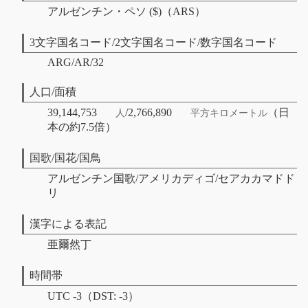
アルゼンチン・ペソ ($)（ARS）
3文字国名コード/2文字国名コード/数字国名コード
ARG/AR/32
人口/面積
39,144,753
/2,766,890
（日
人
平方キロメートル
本の約7.5倍）
国歌/国花/国鳥
アルゼンチン国歌/アメリカディゴ/セアカカマドド
リ
漢字による表記
亜爾然丁
時間帯
UTC -3（DST: -3）