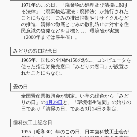
1971年のこの日、「廃棄物の処理及び清掃に関す
る法律」（廃棄物処理法：廃掃法）が施行された
ことにちなむ。ごみの排出抑制やリサイクルなど
の推進、清掃の徹底とごみの散乱防止に対する住
民意識の啓発などを目標とし、環境省が実施
（2000年までは厚生省）。
みどりの窓口記念日
1965年、国鉄の全国約150の駅に、コンピュータを
使った指定券発売窓口「みどりの窓口」が設置さ
れたことにちなむ。
畳の日
全国畳産業振興会が制定。い草の緑色から「みど
りの日」の
4月29日
と、「環境衛生週間」の始りの
日であり「清掃の日」である9月24日を制定。
歯科技工士記念日
1955（昭和30）年のこの日、日本歯科技工士会が