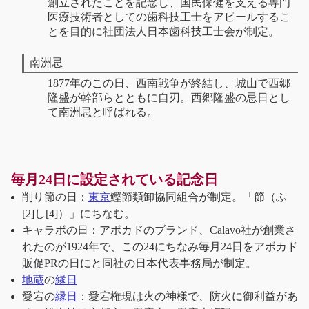
創立されたことを記念し、国民保健を支える専門
医療技術者としての歯科技工士をアピールするこ
とを目的に社団法人日本歯科技工士会が制定。
南洲忌
1877年のこの日、西南戦争が終結し、城山で西郷
隆盛が幹部らとともに自刃。西郷隆盛の忌日とし
て南洲忌と呼ばれる。
毎月24日に設定されている記念日
削り節の日：
東京
鰹節類卸協同組合が制定。「節（ふ
[2]し[4]）」にちなむ。
キャラボの日：アボカドのブランド、Calavo社が創業さ
れたのが1924年で、この24にちなみ毎月24日をアボカド
販促PRの日にと同社の日本代表事務局が制定。
地蔵
の
縁日
愛宕の
縁日
：愛宕権現は火の神様で、防火に御利益があ