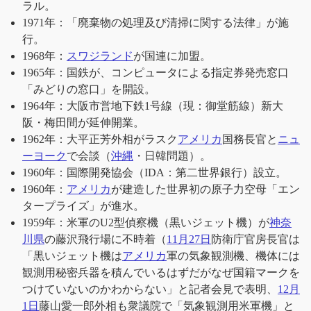
ラル。
1971年：「廃棄物の処理及び清掃に関する法律」が施
行。
1968年：
スワジランド
が国連に加盟。
1965年：国鉄が、コンピュータによる指定券発売窓口
「みどりの窓口」を開設。
1964年：大阪市営地下鉄1号線（現：御堂筋線）新大
阪・梅田間が延伸開業。
1962年：大平正芳外相がラスク
アメリカ
国務長官と
ニュ
ーヨーク
で会談（
沖縄
・日韓問題）。
1960年：国際開発協会（IDA：第二世界銀行）設立。
1960年：
アメリカ
が建造した世界初の原子力空母「エン
タープライズ」が進水。
1959年：米軍のU2型偵察機（黒いジェット機）が
神奈
川県
の藤沢飛行場に不時着（
11月27日
防衛庁官房長官は
「黒いジェット機は
アメリカ
軍の気象観測機、機体には
観測用秘密兵器を積んでいるはずだがなぜ国籍マークを
つけていないのかわからない」と記者会見で表明、
12月
1日
藤山愛一郎外相も衆議院で「気象観測用米軍機」と