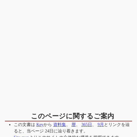
このページに関するご案内
この文書は
Key
から
資料集
、
暦
、
365日
、
9月
とリンクを辿
ると、当ページ
24日
に辿り着きます。