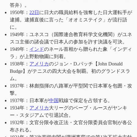
答弁）。
1950年：
22日
に日大の職員給料を強奪した日大運転手が
逮捕。逮捕直後に言った「オオミステイク」が流行語
に。
1949年：ユネスコ（国際連合教育科学文化機関）がユネ
スコ主催の諸会議で日本人の参加を許す決議を可決。
1949年：
インド
のネール首相から贈られた象「インディ
ラ」が上野動物園に到着。
1938年：
アメリカ
のジョン・D.バッチ【John Donald
Budge】がテニスの四大大会を制覇。初のグランドスラ
ム。
1937年：林彪指揮の八路軍が平型関で日本軍を包囲・攻
撃。
1937年：日本軍が
中国
戦線で保定を占領する。
1934年：
アメリカ
大リーグのベーブ・ルースがヤンキ
ー・スタジアムで引退試合。
1932年：文官分限令改正法・文官分限委員会官制が各公
布される。