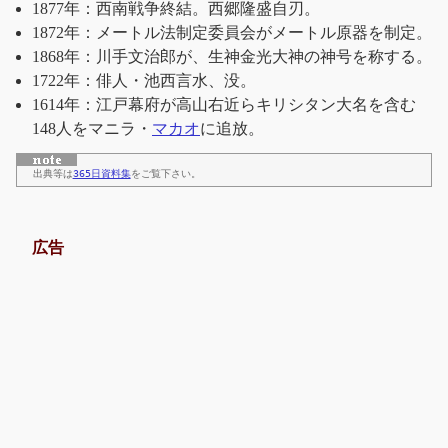
1877年：西南戦争終結。西郷隆盛自刃。
1872年：メートル法制定委員会がメートル原器を制定。
1868年：川手文治郎が、生神金光大神の神号を称する。
1722年：俳人・池西言水、没。
1614年：江戸幕府が高山右近らキリシタン大名を含む
148人をマニラ・
マカオ
に追放。
出典等は
365日資料集
をご覧下さい。
広告