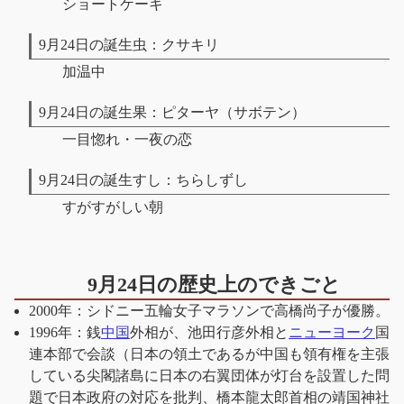
ショートケーキ
9月24日の誕生虫：クサキリ
加温中
9月24日の誕生果：ピターヤ（サボテン）
一目惚れ・一夜の恋
9月24日の誕生すし：ちらしずし
すがすがしい朝
9月24日の歴史上のできごと
2000年：シドニー五輪女子マラソンで高橋尚子が優勝。
1996年：銭
中国
外相が、池田行彦外相と
ニューヨーク
国
連本部で会談（日本の領土であるが中国も領有権を主張
している尖閣諸島に日本の右翼団体が灯台を設置した問
題で日本政府の対応を批判、橋本龍太郎首相の靖国神社