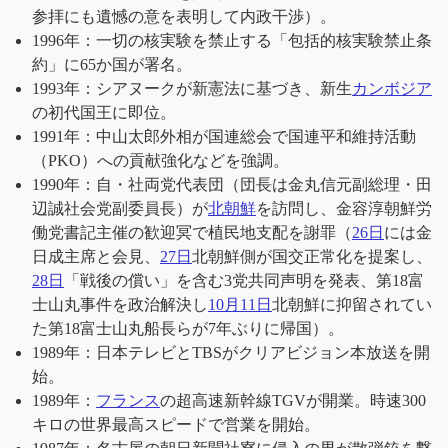
参拝にも遺憾の意を表明して内政干渉）。
1996年：一切の核実験を禁止する「包括的核実験禁止条
約」に65か国が署名。
1993年：シアヌークが新憲法に基づき、新生
カンボジア
の初代国王に即位。
1991年：中山太郎外相が国連総会で国連平和維持活動
（PKO）への貢献強化などを強調。
1990年：自・社両党代表団（団長は金丸信元副総理・田
辺誠社会党副委員長）が
北朝鮮
を訪問し、金容淳朝鮮労
働党書記主催の歓迎冥で植民地支配を謝罪（
26日
には金
日成主席と会見、
27日
北朝鮮側が国交正常化を提案し、
28日
「戦後の償い」を含む3党共同声明を発表、第18富
士山丸事件を政治解決し
10月11日
北朝鮮に抑留されてい
た第18富士山丸船長らが7年ぶりに帰国）。
1989年：日本テレビとTBSがクリアビジョン本放送を開
始。
1989年：
フランス
の超高速新幹線TGVが開業。時速300
キロの世界最高スピードで営業を開始。