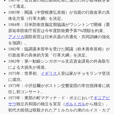
1987年：名古屋の朝日新聞社寮に侵入の男が散弾銃を撃
って逃走。
1985年：閣議（中曽根康弘首相）が当面の行政改革の具
体化方策（行革大綱）を決定。
1984年：日米防衛首脳定期協議がワシントンで開催（栗
原祐幸防衛庁長官は今年度防衛費予算7%増額を約束、
アメリカ
国防長官は日米兵器の共通化・共同訓練の強化
を強調）。
1982年：臨調基本答申を受けた閣議（鈴木善幸首相）が
行政改革の具体的方策「行革大綱」を決定。
1982年：第一勧銀シンガポール支店資金課長の外為取引
による大損失が発覚。
1975年：世界初、
イギリス
人登山家がチョモランマ登頂
に成功。
1973年：小沢征爾がボストン交響楽団の常任指揮者に就
任し初コンサート。
1973年：東部の町マディナ・ド・ボエにおいて
ギニアビ
サウ
独立共和国の独立を宣言（
ポルトガル
から独立）。
初代大統領は暗殺されたアミルカルの弟のルイス・カブ