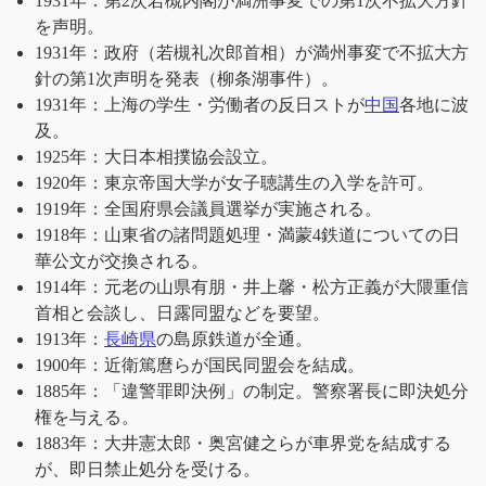
1931年：第2次若槻内閣が満洲事変での第1次不拡大方針
を声明。
1931年：政府（若槻礼次郎首相）が満州事変で不拡大方
針の第1次声明を発表（柳条湖事件）。
1931年：上海の学生・労働者の反日ストが
中国
各地に波
及。
1925年：大日本相撲協会設立。
1920年：東京帝国大学が女子聴講生の入学を許可。
1919年：全国府県会議員選挙が実施される。
1918年：山東省の諸問題処理・満蒙4鉄道についての日
華公文が交換される。
1914年：元老の山県有朋・井上馨・松方正義が大隈重信
首相と会談し、日露同盟などを要望。
1913年：
長崎県
の島原鉄道が全通。
1900年：近衛篤麿らが国民同盟会を結成。
1885年：「違警罪即決例」の制定。警察署長に即決処分
権を与える。
1883年：大井憲太郎・奥宮健之らが車界党を結成する
が、即日禁止処分を受ける。