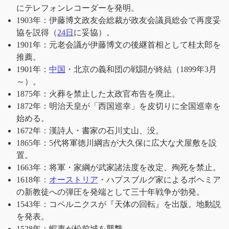
にテレフォンレコーダーを発明。
1903年：伊藤博文政友会総裁が政友会議員総会で再度妥
協を説得（
24日
に妥協）。
1901年：元老会議が伊藤博文の後継首相として桂太郎を
推薦。
1901年：
中国
・北京の義和団の戦闘が終結（1899年3月
～）。
1875年：火葬を禁止した太政官布告を廃止。
1872年：明治天皇が「西国巡幸」を皮切りに全国巡幸を
始める。
1672年：漢詩人・書家の石川丈山、没。
1865年：5代将軍徳川綱吉が大久保に広大な犬屋敷を設
置。
1663年：将軍・家綱が武家諸法度を改定、殉死を禁止。
1618年：
オーストリア
・ハプスブルグ家によるボヘミア
の新教徒への弾圧を発端として三十年戦争が勃発。
1543年：コペルニクスが『天体の回転』を出版。地動説
を発表。
1528年：蝦夷が松前城を襲撃。