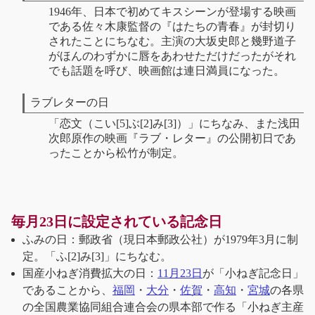
1946年、日本で初めてキスシーンが登場する映画
である佐々木康監督の『はたちの青春』が封切り
されたことにちなむ。主演の大坂史郎と幾野道子
がほんのわずかに唇をあわせただけだったがそれ
でも話題を呼び、映画館は連日満員になった。
ラブレターの日
「恋文（こい[5]ぶ[2]み[3]）」にちなみ、また浅田
次郎原作の映画『ラブ・レター』の公開初日であ
ったことから松竹が制定。
毎月23日に設定されている記念日
ふみの日：郵政省（現日本郵政公社）が1979年3月に制
定。「ふ[2]み[3]」にちなむ。
国産小ねぎ消費拡大の日：
11月23日
が「小ねぎ記念日」
であることから、
福岡
・
大分
・
佐賀
・
高知
・
宮城
の各県
の全国農業協同組合連合会の県本部で作る「小ねぎ主産