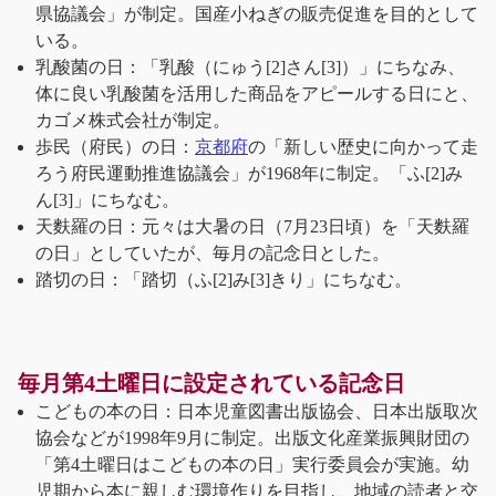
県協議会」が制定。国産小ねぎの販売促進を目的として
いる。
乳酸菌の日：「乳酸（にゅう[2]さん[3]）」にちなみ、
体に良い乳酸菌を活用した商品をアピールする日にと、
カゴメ株式会社が制定。
歩民（府民）の日：
京都府
の「新しい歴史に向かって走
ろう府民運動推進協議会」が1968年に制定。「ふ[2]み
ん[3]」にちなむ。
天麩羅の日：元々は大暑の日（7月23日頃）を「天麩羅
の日」としていたが、毎月の記念日とした。
踏切の日：「踏切（ふ[2]み[3]きり」にちなむ。
毎月第4土曜日に設定されている記念日
こどもの本の日：日本児童図書出版協会、日本出版取次
協会などが1998年9月に制定。出版文化産業振興財団の
「第4土曜日はこどもの本の日」実行委員会が実施。幼
児期から本に親しむ環境作りを目指し、地域の読者と交