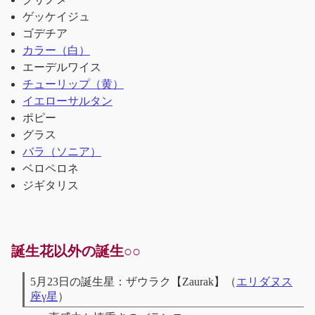
ゲッケイジュ
ゴデチア
カラー（白）
エーデルワイス
チューリップ（黄）
イエローサルタン
ポピー
グラス
バラ（ソニア）
ベロペロネ
ジギタリス
誕生花以外の誕生○○
5月23日の誕生星：ザウラク【Zaurak】（
エリダヌス
座γ星
）