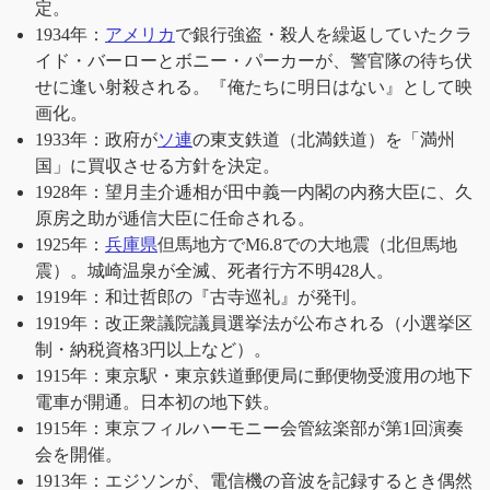
定。
1934年：
アメリカ
で銀行強盗・殺人を繰返していたクラ
イド・バーローとボニー・パーカーが、警官隊の待ち伏
せに逢い射殺される。『俺たちに明日はない』として映
画化。
1933年：政府が
ソ連
の東支鉄道（北満鉄道）を「満州
国」に買収させる方針を決定。
1928年：望月圭介逓相が田中義一内閣の内務大臣に、久
原房之助が逓信大臣に任命される。
1925年：
兵庫県
但馬地方でM6.8での大地震（北但馬地
震）。城崎温泉が全滅、死者行方不明428人。
1919年：和辻哲郎の『古寺巡礼』が発刊。
1919年：改正衆議院議員選挙法が公布される（小選挙区
制・納税資格3円以上など）。
1915年：東京駅・東京鉄道郵便局に郵便物受渡用の地下
電車が開通。日本初の地下鉄。
1915年：東京フィルハーモニー会管絃楽部が第1回演奏
会を開催。
1913年：エジソンが、電信機の音波を記録するとき偶然