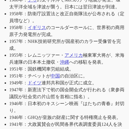
太平洋全域を津波が襲う。日本には翌日津波が到達。
1958年：防衛庁設置法と改正自衛隊法が公布される（定
員増など）。
1958年：
イギリス
のコールダーホールに、世界初の商用
原子力発電所が完成。
1957年：NHK技術研究所が国産初のカラー受像管を完
成。
1955年：レムニッツァー・
アメリカ
極東軍大将が、米海
兵連隊の日本本土撤収・
沖縄
への移駐を発表。
1951年：国鉄機関車労組結成。
1951年：チベットが
中国
の自治区に。
1949年：
ドイツ
連邦共和国が正式に成立。
1947年：新憲法下で初の国会開会式が行われる（衆参両
議院が社会党の片山哲を首相に指名）。
1946年：日本初のキスシーン映画『はたちの青春』封切
り。
1946年：GHQが皇族の財産に関する特権廃止を発表。
1941年：大政翼賛会が民間各界代表調査委員124人を決