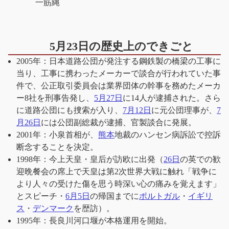
一筋縄
5月23日の歴史上のできごと
2005年：日本道路公団が発注する鋼鉄製の橋梁の工事に
当り、工事に携わったメーカーで談合が行われていた事
件で、公正取引委員会は業界団体の幹事を務めたメーカ
ー8社を刑事告発し、
5月27日
に14人が逮捕された。さら
に道路公団にも捜索が入り、
7月12日
に元公団理事が、
7
月26日
には公団副総裁が逮捕、官製談合に発展。
2001年：小泉首相が、
熊本
地裁のハンセン病訴訟で控訴
断念することを決定。
1998年：今上天皇・皇后が訪欧に出発（
26日
の英での歓
迎晩餐会の席上で天皇は第2次世界大戦に触れ「戦争に
より人々の受けた傷を思う時深い心の痛みを覚えます」
とスピーチ・
6月5日
の帰国までに
ポルトガル
・
イギリ
ス
・
デンマーク
を歴訪）。
1995年：長良川河口堰が本格運用を開始。