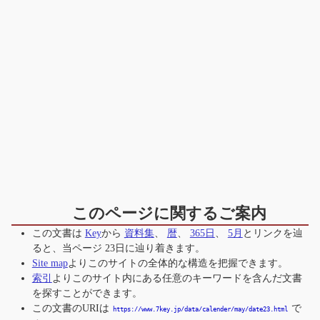
このページに関するご案内
この文書は
Key
から
資料集
、
暦
、
365日
、
5月
とリンクを辿
ると、当ページ
23日
に辿り着きます。
Site map
よりこのサイトの全体的な構造を把握できます。
索引
よりこのサイト内にある任意のキーワードを含んだ文書
を探すことができます。
この文書のURIは
で
https://www.7key.jp/data/calender/may/date23.html