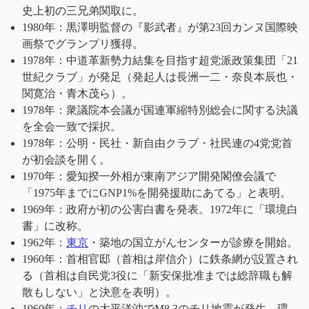
史上初の三兄弟関取に。
1980年：黒澤明監督の『影武者』が第23回カンヌ国際映
画祭でグランプリ獲得。
1978年：中道革新勢力結集を目指す超党派政策集団「21
世紀クラブ」が発足（発起人は長洲一二・奈良本辰也・
関寛治・青木茂ら）。
1978年：衆議院本会議が国連軍縮特別総会に関する決議
を全会一致で採択。
1978年：公明・民社・新自由クラブ・社民連の4党党首
が初会談を開く。
1970年：愛知揆一外相が東南アジア開発閣僚会議で
「1975年までにGNP1%を開発援助にあてる」と表明。
1969年：政府が初の公害白書を発表。1972年に「環境白
書」に改称。
1962年：
東京
・築地の国立がんセンターが診療を開始。
1960年：首相官邸（首相は岸信介）に鉄条網が設置され
る（首相は自民党3役に「新安保批准までは総辞職も解
散もしない」と決意を表明）。
1960年：
チリ
の太平洋沖でM8.3のチリ地震が発生。環