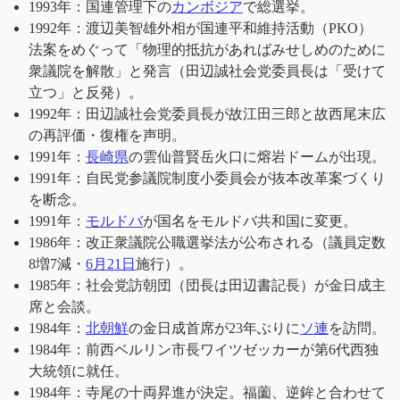
1993年：国連管理下の
カンボジア
で総選挙。
1992年：渡辺美智雄外相が国連平和維持活動（PKO）
法案をめぐって「物理的抵抗があればみせしめのために
衆議院を解散」と発言（田辺誠社会党委員長は「受けて
立つ」と反発）。
1992年：田辺誠社会党委員長が故江田三郎と故西尾末広
の再評価・復権を声明。
1991年：
長崎県
の雲仙普賢岳火口に熔岩ドームが出現。
1991年：自民党参議院制度小委員会が抜本改革案づくり
を断念。
1991年：
モルドバ
が国名をモルドバ共和国に変更。
1986年：改正衆議院公職選挙法が公布される（議員定数
8増7減・
6月21日
施行）。
1985年：社会党訪朝団（団長は田辺書記長）が金日成主
席と会談。
1984年：
北朝鮮
の金日成首席が23年ぶりに
ソ連
を訪問。
1984年：前西ベルリン市長ワイツゼッカーが第6代西独
大統領に就任。
1984年：寺尾の十両昇進が決定。福薗、逆鉾と合わせて