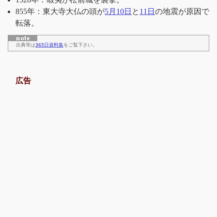
855年：東大寺大仏の頭が
5月10日
と
11日
の地震が原因で
転落。
出典等は
365日資料集
をご覧下さい。
広告