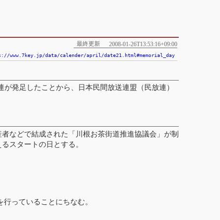
最終更新
2008-01-26T13:53:16+09:00
s://www.7key.jp/data/calender/april/date21.html#memorial_day
民放連が発足したことから、日本民間放送連盟（民放連）
産者などで結成された「川根お茶街道推進協議会」が制
えるスタートの日とする。
を行っていることにちなむ。