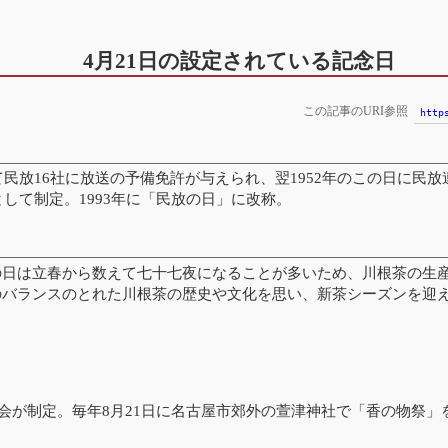
4月21日の設定されている記念日
この記事のURI参照
http
めて民放16社に放送の予備免許が与えられ、翌1952年のこの日に
として制定。1993年に「民放の日」に改称。
の日は立春から数えて七十七夜になることが多いため、川根茶の生
のバランスのとれた川根茶の歴史や文化を思い、新茶シーズンを迎
会が制定。毎年8月21日に名古屋市郊外の萱津神社で「香の物祭」