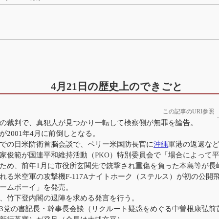
4月21日の歴史上のできごと
この記事のURI参照
の裁判で、真犯人が見つかり一転して検察側が無罪を論告。
が2001年4月に前倒しとなる。
での日米防衛首脳会談で、ペリー米国防長官に
沖縄
軍港の返還な
の重家俊範が国連平和維持活動（PKO）特別委員会で「場合によって
のため、前年1月に市役所玄関先で銃撃され重傷を負った本島等が長
われる米空軍の攻撃機F-117Aナイトホーク（ステルス）が初の公開
ゲームボーイ」を発売。
が、竹下登内閣の退陣を求める発言を行う。
民社3党の書記長・幹事長会談（リクルート疑惑をめぐる中曽根康弘