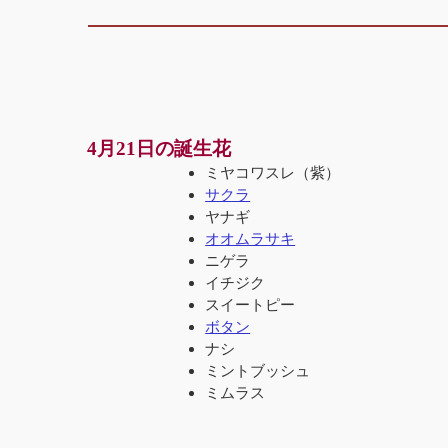
4月21日の誕生花
ミヤコワスレ（紫）
サクラ
ヤナギ
オオムラサキ
ニゲラ
イチジク
スイートピー
ボタン
ナシ
ミントブッシュ
ミムラス