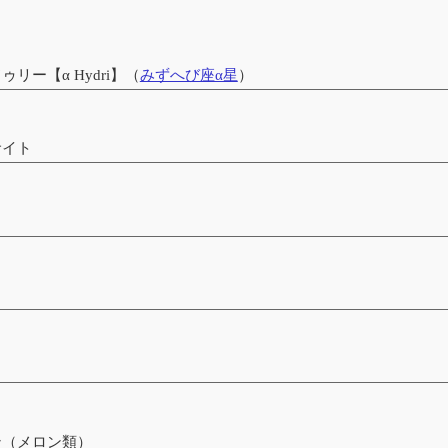
リー【α Hydri】（
みずへび座α星
）
サイト
ン（メロン類）