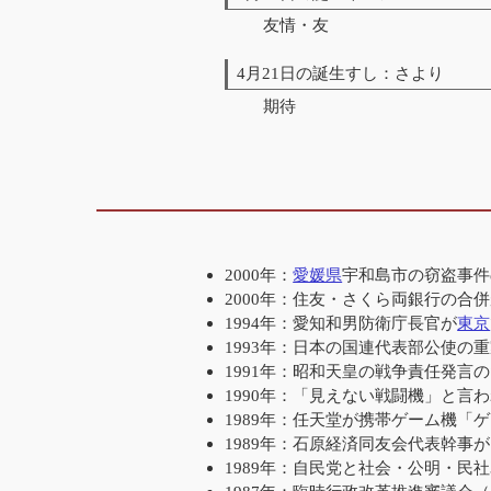
友情・友
4月21日の誕生すし：さより
期待
2000年：
愛媛県
宇和島市の窃盗事件
2000年：住友・さくら両銀行の合併
1994年：愛知和男防衛庁長官が
東京
1993年：日本の国連代表部公使
1991年：昭和天皇の戦争責任発言
1990年：「見えない戦闘機」と言
1989年：任天堂が携帯ゲーム機「
1989年：石原経済同友会代表幹事
1989年：自民党と社会・公明・