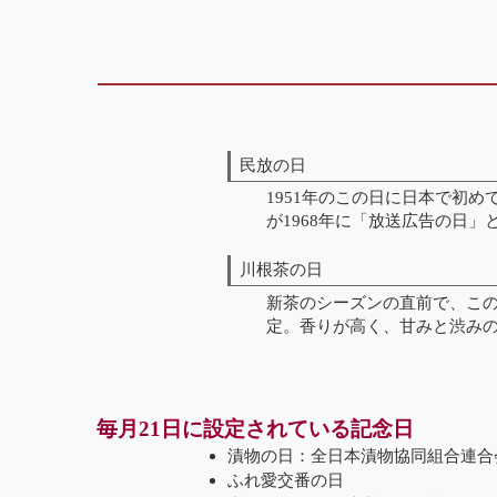
民放の日
1951年のこの日に日本で初
が1968年に「放送広告の日」
川根茶の日
新茶のシーズンの直前で、こ
定。香りが高く、甘みと渋み
毎月21日に設定されている記念日
漬物の日：全日本漬物協同組合連合
ふれ愛交番の日