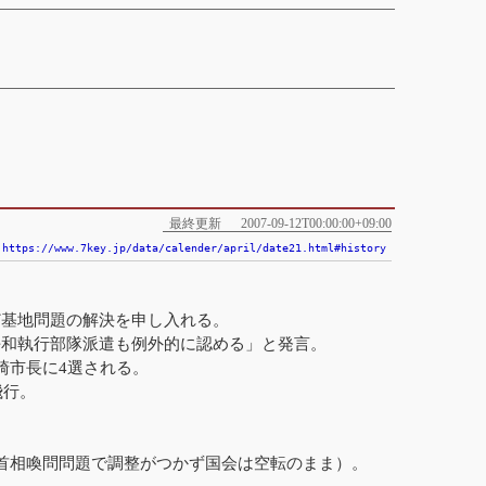
最終更新
2007-09-12T00:00:00+09:00
https://www.7key.jp/data/calender/april/date21.html#history
ど基地問題の解決を申し入れる。
平和執行部隊派遣も例外的に認める」と発言。
崎市長に4選される。
飛行。
前首相喚問問題で調整がつかず国会は空転のまま）。