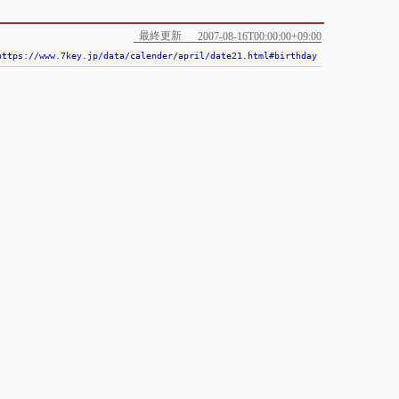
最終更新
2007-08-16T00:00:00+09:00
https://www.7key.jp/data/calender/april/date21.html#birthday