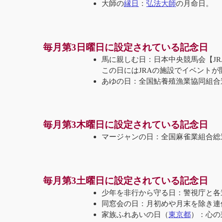
大師の
縁日
：
弘法大師
の月命日。
毎月第3日曜日に設定されている記念日
馬に親しむ日：日本中央競馬会【JR
この日にはJRAの施設でイベント
あゆの日：全国鮎養殖漁業協同組合
毎月第3木曜日に設定されている記念日
マージャンの日：全国麻雀業組合総連
毎月第3土曜日に設定されている記念日
少年を非行から守る日：警視庁と各道
同窓会の日：月初めや月末を除き連
家族ふれあいの日（
東京都
）：心の