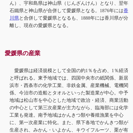
ん）、宇和島県は神山県（じんざんけん）となり、翌年
石鐵県と神山県が合併して愛媛県となる。1876年には
香
川県
と合併して愛媛県となるも、1888年には香川県が分
離し、現在の愛媛県となる。
愛媛県の産業
愛媛県は経済規模として全国の約1％を占め、1％経済
と呼ばれる。東予地域では、四国中央市の紙関係、新居
浜市・西条市の化学工業、非鉄金属、産業機械、電機関
係、今治市の造船とタオルといった製造業が中心。中予
地域は松山市を中心とした地域で政治・経済、商業活動
の中心として第三次産業が主力ながら、臨海部には化学
工業も発達。南予地域はかんきつ類や養殖漁業を中心
に、第一次産業に特化。また、県下各地でかんきつ類が
生産され、みかん・いよかん、キウイフルーツ、栗が有