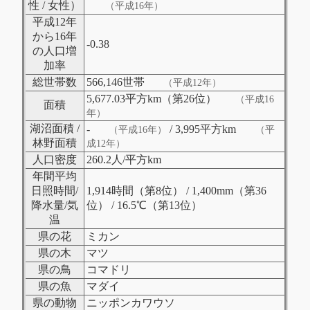
性 / 女性）
（平成16年）
平成12年
から16年
-0.38
の人口増
加率
総世帯数
566,146世帯
（平成12年）
5,677.03平方km（第26位）
（平成16
面積
年）
湖沼面積 /
-
/ 3,995平方km
（平成16年）
（平
林野面積
成12年）
人口密度
260.2人/平方km
年間平均
日照時間/
1,914時間（第8位） / 1,400mm（第36
降水量/気
位） / 16.5℃（第13位）
温
県の花
ミカン
県の木
マツ
県の鳥
コマドリ
県の魚
マダイ
県の動物
ニッポンカワウソ