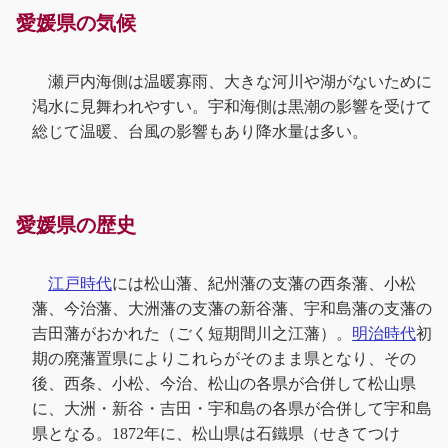
愛媛県の気候
瀬戸内海側は温暖寡雨、大きな河川や湖がないために
渇水に見舞われやすい。宇和海側は黒潮の影響を受けて
総じて温暖、台風の影響もあり降水量は多い。
愛媛県の歴史
江戸時代
には松山藩、紀州藩の支藩の西条藩、小松
藩、今治藩、大洲藩の支藩の新谷藩、宇和島藩の支藩の
吉田藩がおかれた（ごく短期間川之江藩）。
明治時代
初
期の廃藩置県によりこれらがそのまま県となり、その
後、西条、小松、今治、松山の各県が合併して松山県
に、大洲・新谷・吉田・宇和島の各県が合併して宇和島
県となる。1872年に、松山県は石鐵県（せきてつけ