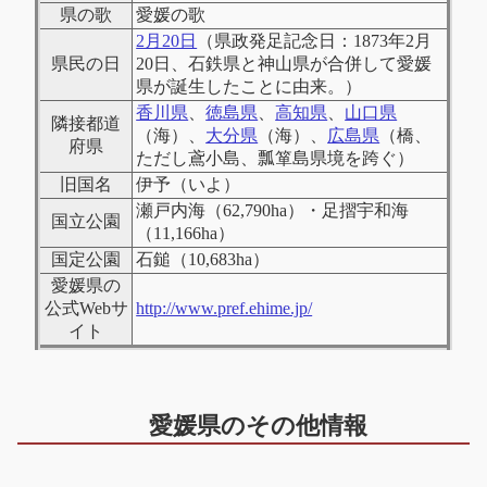
県の歌
愛媛の歌
2月20日
（県政発足記念日：1873年2月
県民の日
20日、石鉄県と神山県が合併して愛媛
県が誕生したことに由来。）
香川県
、
徳島県
、
高知県
、
山口県
隣接都道
（海）、
大分県
（海）、
広島県
（橋、
府県
ただし鳶小島、瓢箪島県境を跨ぐ）
旧国名
伊予（いよ）
瀬戸内海（62,790ha）・足摺宇和海
国立公園
（11,166ha）
国定公園
石鎚（10,683ha）
愛媛県の
公式Webサ
http://www.pref.ehime.jp/
イト
愛媛県のその他情報