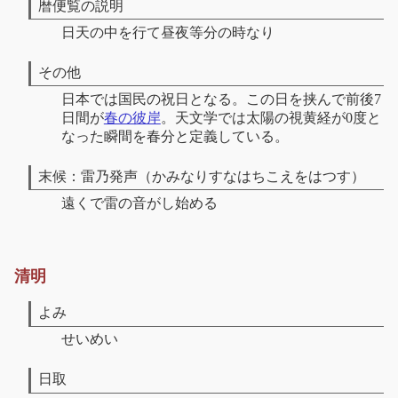
暦便覧の説明
日天の中を行て昼夜等分の時なり
その他
日本では国民の祝日となる。この日を挟んで前後7
日間が
春の彼岸
。天文学では太陽の視黄経が0度と
なった瞬間を春分と定義している。
末候：雷乃発声（かみなりすなはちこえをはつす）
遠くで雷の音がし始める
清明
よみ
せいめい
日取