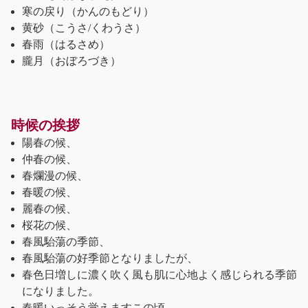
寒の戻り（かんのもどり）
黄砂（こうさ/くわうさ）
春雨（はるさめ）
朧月（おぼろづき）
時候の挨拶
陽春の候、
仲春の候、
春爛漫の候、
春暖の候、
麗春の候、
桜花の候、
春風駘蕩の季節、
春風駘蕩の好季節となりましたが、
春色日増しに濃く吹く風も肌に心地よく感じられる季節
になりました。
春暖いっそう覚えますこの頃、