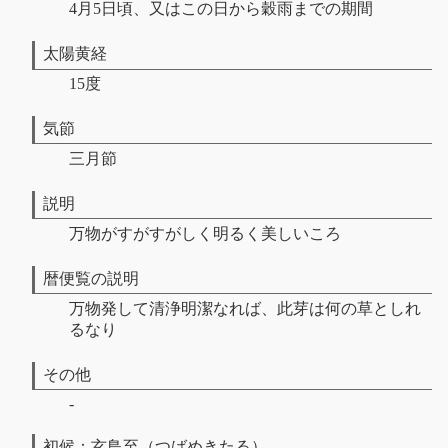
4月5日頃、又はこの日から穀雨までの期間
太陽黄経
15度
気節
三月節
説明
万物がすがすがしく明るく美しいころ
暦便覧の説明
万物発して清浄明潔なれば、此芽は何の草としれ
るなり
その他
-
初候：玄鳥至（つばめきたる）