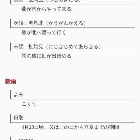
燕が南からやって来る
次候：鴻雁北（かうがんかえる）
雁が北へ渡って行く
末候：虹始見（にじはじめてあらはる）
雨の後に虹が出始める
穀雨
よみ
こくう
日取
4月20日頃、又はこの日から立夏までの期間