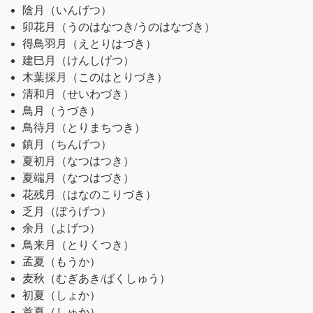
陰月
（いんげつ）
卯花月
（うのはなつき/うのはなづき）
得鳥羽月
（えとりはづき）
建巳月
（けんしげつ）
木葉採月
（このはとりづき）
清和月
（せいわづき）
鳥月
（うづき）
鳥待月
（とりまちつき）
鎮月
（ちんげつ）
夏初月
（なつはつき）
夏端月
（なつはづき）
花残月
（はなのこりづき）
乏月
（ぼうげつ）
余月
（よげつ）
鳥来月
（とりくつき）
孟夏
（もうか）
麦秋
（むぎあき/ばくしゅう）
初夏
（しょか）
首夏
（しゅか）