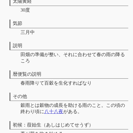
太陽黄経
30度
気節
三月中
説明
田畑の準備が整い、それに合わせて春の雨の降る
ころ
暦便覧の説明
春雨降りて百穀を生化すればなり
その他
穀雨とは穀物の成長を助ける雨のこと。この頃の
終わり頃に
八十八夜
がある。
初候：葭始生（あしはじめてせうず）