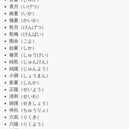
畏月
（いげつ）
維夏
（いか）
槐夏
（かいか）
乾月
（けんげつ）
乾梅
（けんばい）
圉余
（ごよ）
始夏
（しか）
修景
（しゅうけい）
純乾
（じゅんけん）
純陽
（じゅんよう）
小満
（しょうまん）
新夏
（しんか）
正陽
（せいよう）
清和
（せいわ）
跡踵
（せきしょう）
仲呂
（ちゅうりょ）
六気
（りくき）
六陽
（りくよう）