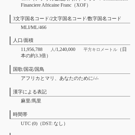
Financiere Africaine Franc（XOF）
3文字国名コード/2文字国名コード/数字国名コード
MLI/ML/466
人口/面積
11,956,788
/1,240,000
（日
人
平方キロメートル
本の約3.3倍）
国歌/国花/国鳥
アフリカとマリ、あなたのために/-/-
漢字による表記
麻里/馬里
時間帯
UTC (0)（DST: なし）