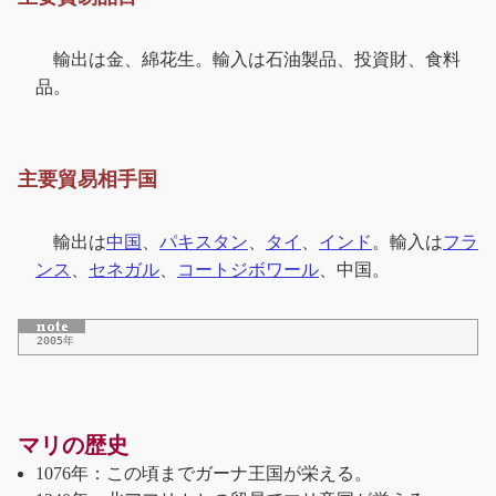
輸出は金、綿花生。輸入は石油製品、投資財、食料
品。
主要貿易相手国
輸出は
中国
、
パキスタン
、
タイ
、
インド
。輸入は
フラ
ンス
、
セネガル
、
コートジボワール
、中国。
2005年
マリの歴史
1076年：この頃までガーナ王国が栄える。