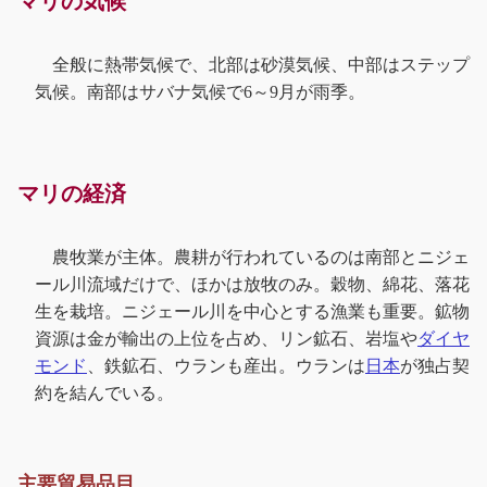
マリの気候
全般に熱帯気候で、北部は砂漠気候、中部はステップ
気候。南部はサバナ気候で6～9月が雨季。
マリの経済
農牧業が主体。農耕が行われているのは南部とニジェ
ール川流域だけで、ほかは放牧のみ。穀物、綿花、落花
生を栽培。ニジェール川を中心とする漁業も重要。鉱物
資源は金が輸出の上位を占め、リン鉱石、岩塩や
ダイヤ
モンド
、鉄鉱石、ウランも産出。ウランは
日本
が独占契
約を結んでいる。
主要貿易品目