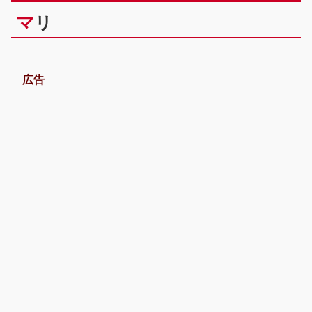
マ
リ
広告