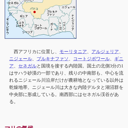
西アフリカに位置し、
モーリタニア
、
アルジェリア
、
ニジェール
、
ブルキナファソ
、
コートジボワール
、
ギニ
ア
、
セネガル
と国境を接する内陸国。国土の北側3分の1
はサハラ砂漠の一部であり、残りの中南部も、中心を流
れるニジェール川沿岸だけが農耕地となっている以外は
乾燥地帯。ニジェール川は大きな内陸デルタと湖沼群を
中央部に形成している。南西部にはセネガル渓谷があ
る。