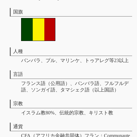
国旗
人種
バンバラ、プル、マリンケ、トゥアレグ等23以上
言語
フランス語（公用語）、バンバラ語、フルフルデ
語、ソンガイ語、タマシェク語（以上国語）
宗教
イスラム教80%、伝統的宗教、キリスト教
通貨
CFA（アフリカ金融共同体）フラン：Communaute