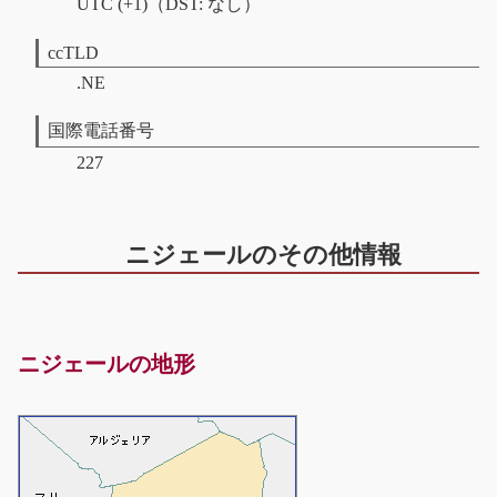
UTC (+1)（DST: なし）
ccTLD
.NE
国際電話番号
227
ニジェールのその他情報
ニジェールの地形