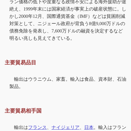
ラン価格の低下や度重なる政情不安による海外援助が途
絶え、1999年末には国家経済が事実上の破産状態に。し
かし2000年12月、国際通貨基金（IMF）などは貧困削減
対策として、ニジェール政府が背負う8億9,000万ドルの
債務免除を発表し、7,600万ドルの融資を決定するなど
明るい兆しも見えてきている。
主要貿易品目
輸出はウラニウム、家畜。輸入は食品、資本財、石油
製品。
主要貿易相手国
輸出は
フランス
、
ナイジェリア
、
日本
。輸入はフラン