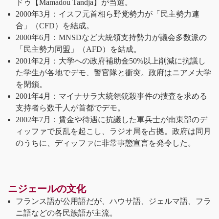
ドゥ【Mamadou Tandja】が当選。
2000年3月：イスフ元首相ら野党勢力が「民主勢力連
合」（CFD）を結成。
2000年6月：MNSDなど大統領支持勢力が議会多数派の
「民主勢力同盟」（AFD）を結成。
2001年2月：大学への政府補助金50%以上削減に抗議し
た学生が各地でデモ、警官隊と衝突。政府はニアメ大学
を閉鎖。
2001年4月：マイナサラ大統領銃殺事件の捜査を求める
支持者ら数千人が首都でデモ。
2002年7月：賃金や待遇に抗議した軍兵士が南東部のデ
ィッファで反乱を起こし、ラジオ局を占拠。政府は同月
のうちに、ディッファに非常事態宣言を発令した。
ニジェールの文化
フランス語が公用語だが、ハウサ語、ジェルマ語、フラ
ニ語などの各民族語が主流。