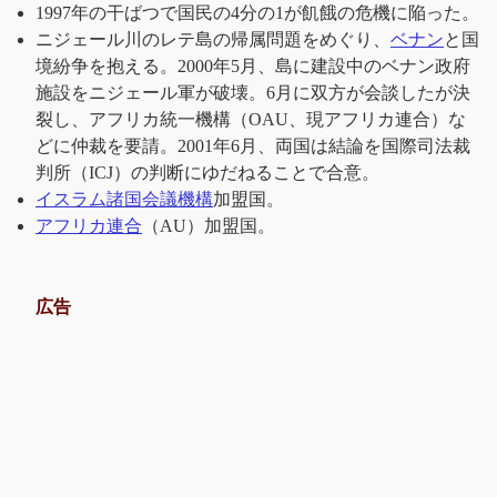
1997年の干ばつで国民の4分の1が飢餓の危機に陥った。
ニジェール川のレテ島の帰属問題をめぐり、
ベナン
と国
境紛争を抱える。2000年5月、島に建設中のベナン政府
施設をニジェール軍が破壊。6月に双方が会談したが決
裂し、アフリカ統一機構（OAU、現アフリカ連合）な
どに仲裁を要請。2001年6月、両国は結論を国際司法裁
判所（ICJ）の判断にゆだねることで合意。
イスラム諸国会議機構
加盟国。
アフリカ連合
（AU）加盟国。
広告