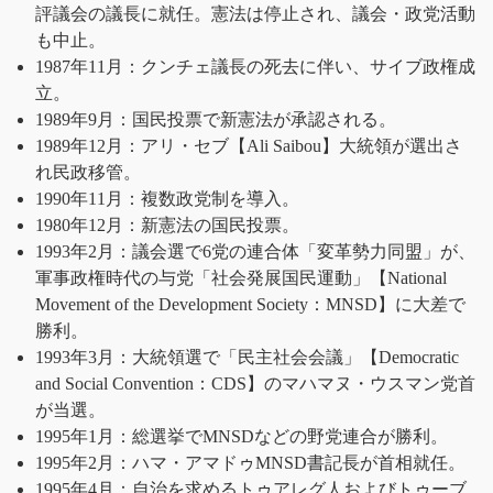
評議会の議長に就任。憲法は停止され、議会・政党活動
も中止。
1987年11月：クンチェ議長の死去に伴い、サイブ政権成
立。
1989年9月：国民投票で新憲法が承認される。
1989年12月：アリ・セブ【Ali Saibou】大統領が選出さ
れ民政移管。
1990年11月：複数政党制を導入。
1980年12月：新憲法の国民投票。
1993年2月：議会選で6党の連合体「変革勢力同盟」が、
軍事政権時代の与党「社会発展国民運動」【National
Movement of the Development Society：MNSD】に大差で
勝利。
1993年3月：大統領選で「民主社会会議」【Democratic
and Social Convention：CDS】のマハマヌ・ウスマン党首
が当選。
1995年1月：総選挙でMNSDなどの野党連合が勝利。
1995年2月：ハマ・アマドゥMNSD書記長が首相就任。
1995年4月：自治を求めるトゥアレグ人およびトゥーブ