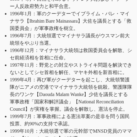
ー人反政府勢力と和平合意。
1996年1月：軍のクーデターでイブライム・バレ・マイ
ナサラ【Ibrahim Bare Mainassara】大佐を議長とする「救
国委員会」が軍事政権を樹立。
1996年7月：大統領選でマイナサラ議長がウスマン前大
統領をやぶり当選。
1996年12月：マイナサラ大統領は救国委員会を解散、シ
セ前経済相を首相に任命。
1997年11月：野党との対立やストライキ問題を解決でき
ないとしてシセ首相を解任、マヤキ外相を新首相に。
1999年4月：再び軍がクーデターを起こし、大統領警護
隊がニアメの空港でマイナサラ大統領を銃殺。警護隊隊
長のワンケ【Daouda Malam Wanke】少佐を議長とする
軍事政権「国家和解評議会」【National Reconciliation
Council】が実権を掌握。議会を解散し、憲法を停止。
1999年7月：軍事政権による憲法草案の是非を問う国民
投票、約90%の支持で承認。
1999年10月：大統領選で軍の元幹部でMNSD党員のママ