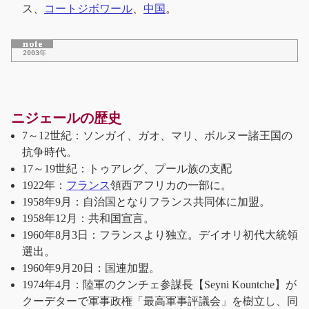
ス、
コートジボワール
、
中国
。
2003年
ニジェールの歴史
7～12世紀：ソンガイ、ガオ、マリ、ボルヌー諸王国の
抗争時代。
17～19世紀：トゥアレグ、プール族の支配
1922年：
フランス
領西アフリカの一部に。
1958年9月：自治国となりフランス共同体に加盟。
1958年12月：共和国宣言。
1960年8月3日：フランスより独立。デイオリ初代大統領
選出。
1960年9月20日：国連加盟。
1974年4月：陸軍のクンチェ参謀長【Seyni Kountche】が
クーデターで軍事政権「最高軍事評議会」を樹立し、同