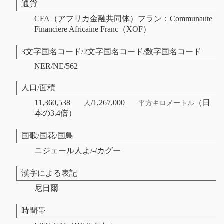
通貨
CFA（アフリカ金融共同体）フラン：Communaute
Financiere Africaine Franc（XOF）
3文字国名コード/2文字国名コード/数字国名コード
NER/NE/562
人口/面積
11,360,538
/1,267,000
（日
人
平方キロメートル
本の3.4倍）
国歌/国花/国鳥
ニジェール人よ/-/カグー
漢字による表記
尼日爾
時間帯