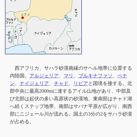
西アフリカ、サハラ砂漠南縁のサヘル地帯に位置する
内陸国。
アルジェリア
、
マリ
、
ブルキナファソ
、
ベナ
ン
、
ナイジェリア
、
チャド
、
リビア
と国境を接する。北
部中央に最高2000mに達するアイル山地があり、中部及
び北部は起伏の多い高原状の砂漠地、東南部はチャド湖
へ続くステップ地帯、南部はサバナ平原が広がり、南西
部にニジェール川が流れる。国土の3分の2をサハラ砂漠
が占める。