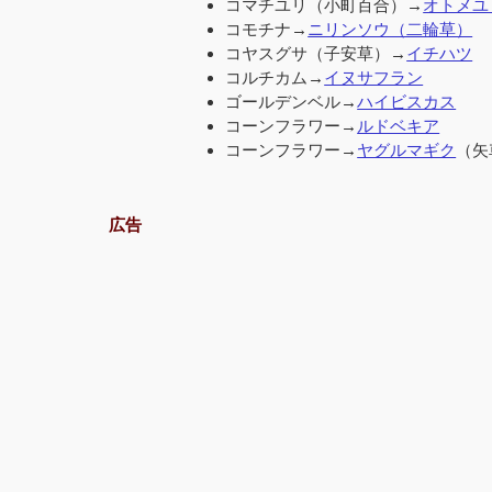
コマチユリ（小町百合）→
オトメユ
コモチナ→
ニリンソウ（二輪草）
コヤスグサ（子安草）→
イチハツ
コルチカム→
イヌサフラン
ゴールデンベル→
ハイビスカス
コーンフラワー→
ルドベキア
コーンフラワー→
ヤグルマギク
（矢
広告