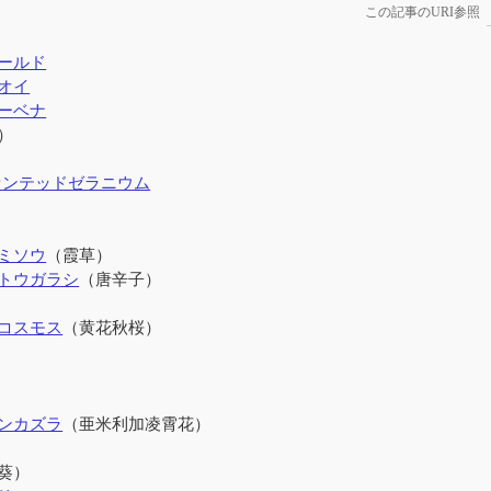
この記事のURI参照
ールド
オイ
ーベナ
）
センテッドゼラニウム
ミソウ
（霞草）
トウガラシ
（唐辛子）
コスモス
（黄花秋桜）
ンカズラ
（亜米利加凌霄花）
葵）