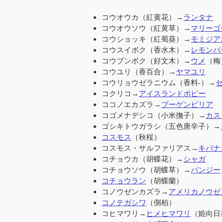
コウオウカ（紅黄花）→
ランタナ
コウオウソウ（紅黄草）→
マリーゴ
コウショッキ（紅蜀葵）→
モミジア
コウスイボク（香水木）→
レモンバ
コウブンボク（好文木）→
ウメ
（梅
コウユリ（香百合）→
ヤマユリ
コウリョウゼラニウム（香料-）→
コクリコ→
アイスランドポピー
ココノエカズラ→
ブーゲンビリア
コゴメナデシコ（小米撫子）→
カス
ゴシキトウガラシ（五色唐辛子）→
コスモス
（秋桜）
コスモス・サルファリアス→
キバナ
コチョウカ（胡蝶花）→
シャガ
コチョウソウ（胡蝶草）→
パンジー
コチョウラン
（胡蝶蘭）
コノウゼンカズラ→
アメリカノウゼ
コノテガシワ
（側柏）
コヒマワリ→
ヒメヒマワリ
（姫向日