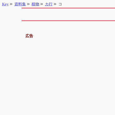
Key
資料集
植物
カ行
コ
広告