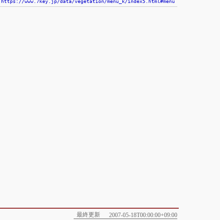
https://www.7key.jp/data/vegetation/menu_k/index5.html#menu
最終更新
2007-05-18T00:00:00+09:00