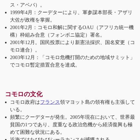
ス・アベバ）。
1999年4月：クーデターにより、軍参謀本部長・アザリ
大佐が政権を掌握。
2001年2月：コモロ和解に関するOAU（アフリカ統一機
構）枠組み合意（フォンボニ協定）署名。
2001年12月。国民投票により新憲法採択、国名変更（コ
モロ連合）。
2003年12月：「コモロ危機打開のための地域サミット」
でコモロ暫定措置合意を達成。
コモロの文化
コモロ政府は
フランス
領マヨット島の領有権も主張して
いる。
頻繁にクーデターが発生。2005年現在において、世界最
貧国の1つであり、度重なる政治危機から経済復興も極
めて困難な状況にある。
近海ではたびたびシーラカンスが捕獲される。