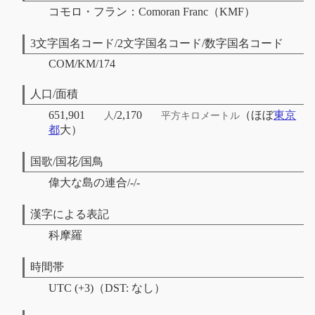
コモロ・フラン：Comoran Franc（KMF）
3文字国名コード/2文字国名コード/数字国名コード
COM/KM/174
人口/面積
651,901
/2,170
（ほぼ
東京
人
平方キロメートル
都
大）
国歌/国花/国鳥
偉大な島の連合/-/-
漢字による表記
科摩羅
時間帯
UTC (+3)（DST: なし）