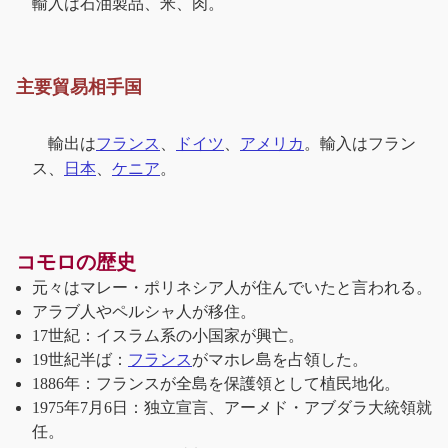
輸入は石油製品、米、肉。
主要貿易相手国
輸出は
フランス
、
ドイツ
、
アメリカ
。輸入はフラン
ス、
日本
、
ケニア
。
コモロの歴史
元々はマレー・ポリネシア人が住んでいたと言われる。
アラブ人やペルシャ人が移住。
17世紀：イスラム系の小国家が興亡。
19世紀半ば：
フランス
がマホレ島を占領した。
1886年：フランスが全島を保護領として植民地化。
1975年7月6日：独立宣言、アーメド・アブダラ大統領就
任。