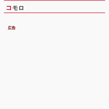
コ
モロ
広告