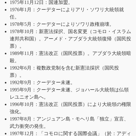
1975年11月12日：国連加盟。
1976年1月：クーデターによりアリ・ソワリ大統領就
任。
1978年5月：クーデターによりソワリ政権崩壊。
1978年10月：新憲法採択、国名変更（コモロ・イスラム
連邦共和国）。アーメド・アブダラ大統領復帰（国民投
票）。
1989年11月：憲法改正（国民投票）。アブダラ大統領暗
殺。
1992年6月：複数政党制を含む新憲法採択（国民投
票）。
1992年9月：クーデター未遂。
1995年9月：クーデター未遂、ジョハール大統領は仏領
レユニオン島へ。
1996年10月：憲法改正（国民投票）により大統領の権限
強化。
1997年8月：アンジュアン島・モヘリ島「独立」宣言、
武力衝突の発生。
1997年12月：「コモロに関する国際会議」（於：アディ