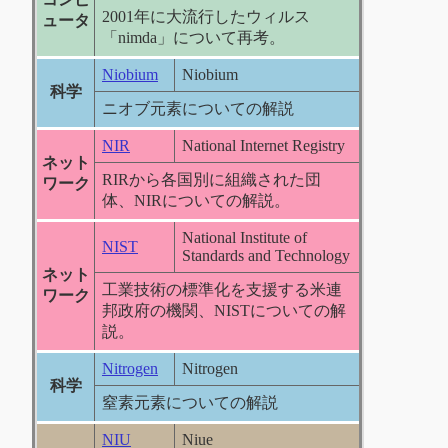
2001年に大流行したウィルス
ュータ
「nimda」について再考。
Niobium
Niobium
科学
ニオブ元素についての解説
NIR
National Internet Registry
ネット
RIRから各国別に組織された団
ワーク
体、NIRについての解説。
National Institute of
NIST
Standards and Technology
ネット
工業技術の標準化を支援する米連
ワーク
邦政府の機関、NISTについての解
説。
Nitrogen
Nitrogen
科学
窒素元素についての解説
NIU
Niue