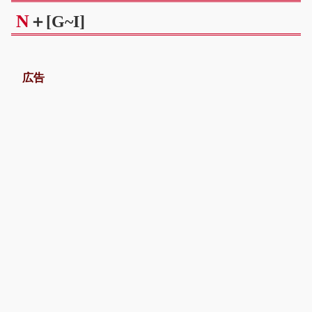
N
＋[G~I]
広告