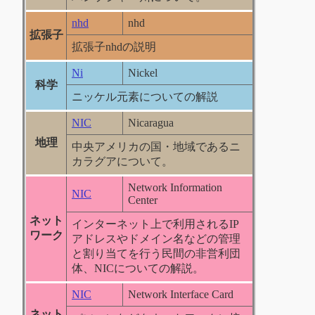
nhd
nhd
拡張子
拡張子nhdの説明
Ni
Nickel
科学
ニッケル元素についての解説
NIC
Nicaragua
地理
中央アメリカの国・地域であるニ
カラグアについて。
Network Information
NIC
Center
ネット
インターネット上で利用されるIP
ワーク
アドレスやドメイン名などの管理
と割り当てを行う民間の非営利団
体、NICについての解説。
NIC
Network Interface Card
ネット