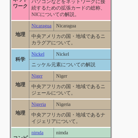
パソコンなどをネットワークに接
ワーク
続するための拡張カードの総称、
NICについての解説。
Nicaragua
Nicaragua
地理
中央アメリカの国・地域であるニ
カラグアについて。
Nickel
Nickel
科学
ニッケル元素についての解説
Niger
Niger
地理
中央アフリカの国・地域であるニ
ジェールについて。
Nigeria
Nigeria
地理
中央アフリカの国・地域であるナ
イジェリアについて。
nimda
nimda
コンピ