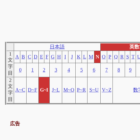
日本語
英数
1
A
B
C
D
E
F
G
H
I
J
K
L
M
N
O
P
Q
R
S
T
文
字
0
1
2
3
4
5
6
7
8
9
目
2
文
A~C
D~F
G~I
J~L
M~O
P~R
S~U
V~Z
数
字
目
広告