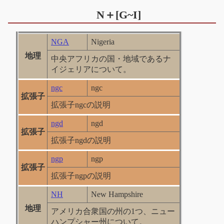
N＋[G~I]
NGA
Nigeria
地理
中央アフリカの国・地域であるナ
イジェリアについて。
ngc
ngc
拡張子
拡張子ngcの説明
ngd
ngd
拡張子
拡張子ngdの説明
ngp
ngp
拡張子
拡張子ngpの説明
NH
New Hampshire
地理
アメリカ合衆国の州の1つ、ニュー
ハンプシャー州について。