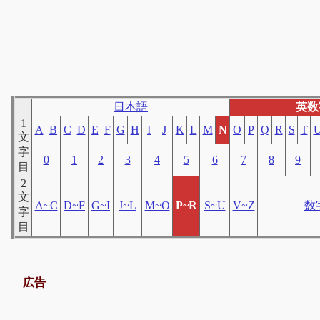
日本語
英数
1
A
B
C
D
E
F
G
H
I
J
K
L
M
N
O
P
Q
R
S
T
文
字
0
1
2
3
4
5
6
7
8
9
目
2
文
A~C
D~F
G~I
J~L
M~O
P~R
S~U
V~Z
数
字
目
広告