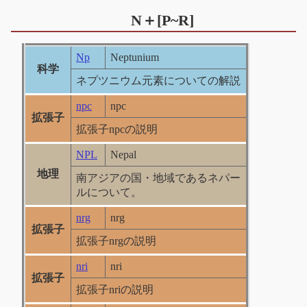
N＋[P~R]
Np
Neptunium
科学
ネプツニウム元素についての解説
npc
npc
拡張子
拡張子npcの説明
NPL
Nepal
地理
南アジアの国・地域であるネパー
ルについて。
nrg
nrg
拡張子
拡張子nrgの説明
nri
nri
拡張子
拡張子nriの説明