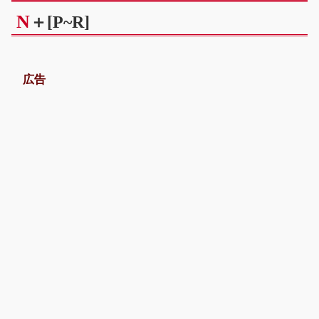
N
＋[P~R]
広告