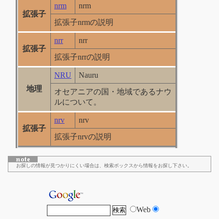
nrm
nrm
拡張子
拡張子nrmの説明
nrr
nrr
拡張子
拡張子nrrの説明
NRU
Nauru
地理
オセアニアの国・地域であるナウ
ルについて。
nrv
nrv
拡張子
拡張子nrvの説明
お探しの情報が見つかりにくい場合は、検索ボックスから情報をお探し下さい。
Web