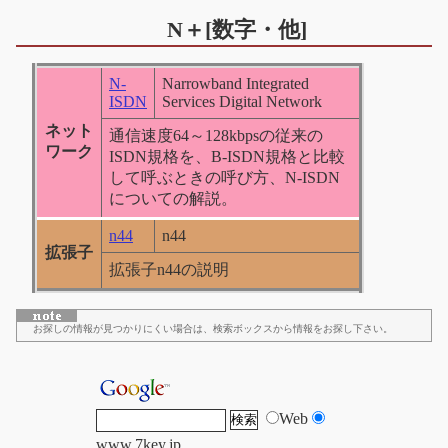
N＋[数字・他]
N-
Narrowband Integrated
ISDN
Services Digital Network
ネット
通信速度64～128kbpsの従来の
ワーク
ISDN規格を、B-ISDN規格と比較
して呼ぶときの呼び方、N-ISDN
についての解説。
n44
n44
拡張子
拡張子n44の説明
お探しの情報が見つかりにくい場合は、検索ボックスから情報をお探し下さい。
Web
www.7key.jp