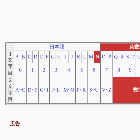
日本語
英数
1
A
B
C
D
E
F
G
H
I
J
K
L
M
N
O
P
Q
R
S
T
文
字
0
1
2
3
4
5
6
7
8
9
目
2
文
A~C
D~F
G~I
J~L
M~O
P~R
S~U
V~Z
数
字
目
広告