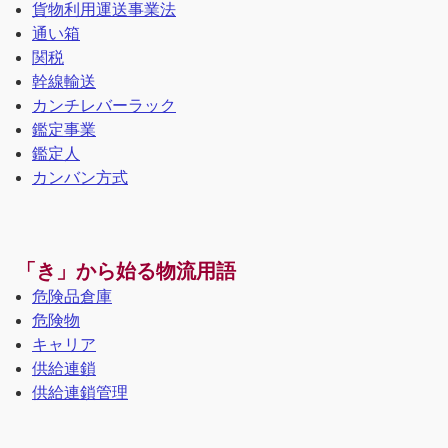
貨物利用運送事業法
通い箱
関税
幹線輸送
カンチレバーラック
鑑定事業
鑑定人
カンバン方式
「き」から始る物流用語
危険品倉庫
危険物
キャリア
供給連鎖
供給連鎖管理