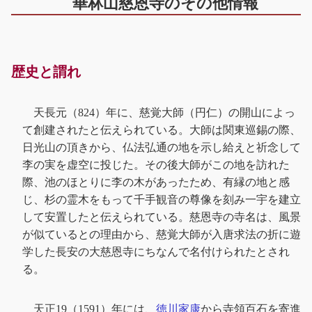
華林山慈恩寺のその他情報
歴史と謂れ
天長元（824）年に、慈覚大師（円仁）の開山によっ
て創建されたと伝えられている。大師は関東巡錫の際、
日光山の頂きから、仏法弘通の地を示し給えと祈念して
李の実を虚空に投じた。その後大師がこの地を訪れた
際、池のほとりに李の木があったため、有縁の地と感
じ、杉の霊木をもって千手観音の尊像を刻み一宇を建立
して安置したと伝えられている。慈恩寺の寺名は、風景
が似ているとの理由から、慈覚大師が入唐求法の折に遊
学した長安の大慈恩寺にちなんで名付けられたとされ
る。
天正19（1591）年には、
徳川家康
から寺領百石を寄進