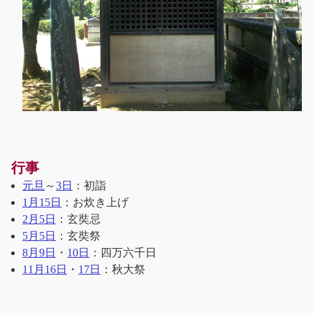
行事
元旦
～
3日
：初詣
1月15日
：お炊き上げ
2月5日
：玄奘忌
5月5日
：玄奘祭
8月9日
・
10日
：四万六千日
11月16日
・
17日
：秋大祭