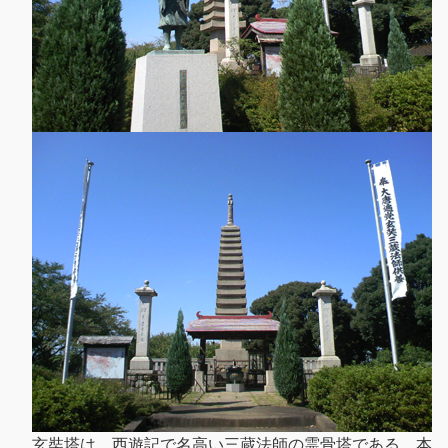
玄奘塔は、西遊記で名高い三蔵法師の霊骨塔である。本