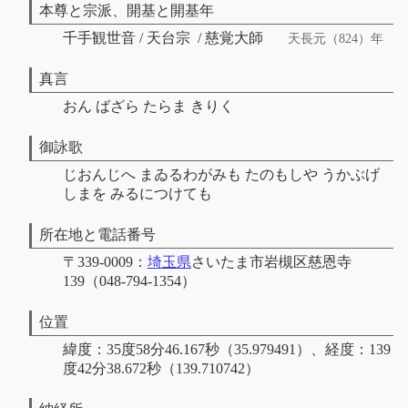
本尊と宗派、開基と開基年
千手観世音 / 天台宗 / 慈覚大師
天長元（824）年
真言
おん ばざら たらま きりく
御詠歌
じおんじへ まゐるわがみも たのもしや うかぶげ
しまを みるにつけても
所在地と電話番号
〒339-0009：
埼玉県
さいたま市岩槻区慈恩寺
139（048-794-1354）
位置
緯度：35度58分46.167秒（35.979491）、経度：139
度42分38.672秒（139.710742）