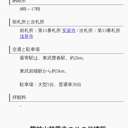
納経所
8時～17時
前札所と次札所
前札所：第11番札所
安楽寺
/ 次札所：第13番札所
浅草寺
交通と駐車場
最寄駅は、東武豊春駅。約2km。
東武岩槻駅から約5km。
駐車場：大型5台、普通車30台
拝観料
-