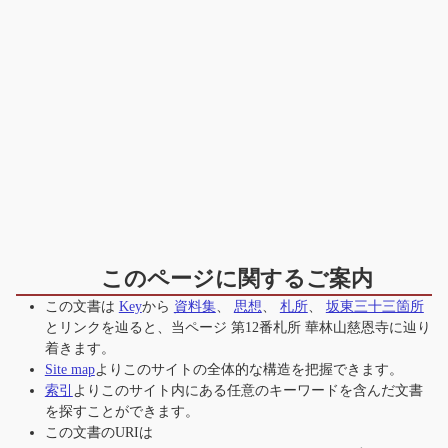
このページに関するご案内
この文書は
Key
から
資料集
、
思想
、
札所
、
坂東三十三箇所
とリンクを辿ると、当ページ
第12番札所 華林山慈恩寺
に辿り
着きます。
Site map
よりこのサイトの全体的な構造を把握できます。
索引
よりこのサイト内にある任意のキーワードを含んだ文書
を探すことができます。
この文書のURIは