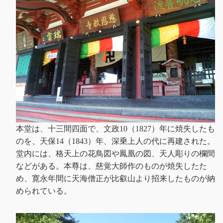
本堂は、十三間四面で、文政10（1827）年に焼失したも
のを、天保14（1843）年、深乗上人の代に再建された。
堂内には、格天上の花鳥図や鳳凰の図、天人彫りの欄間
などがある。本尊は、慈覚大師作のものが焼失したた
め、寛永年間に天海僧正が比叡山より招来したものが納
められている。