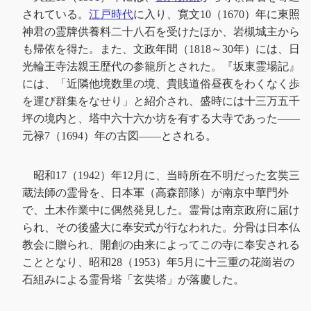
されている。
江戸時代
に入り、寛文10（1670）年に東照
神君の霊牌供養料二十八石を受けたほか、岩槻城主から
も帰依を得た。また、文政年間（1818～30年）には、日
光輪王寺法親王歴代の参籠所とされた。『坂東霊場記』
には、「近隣他境数里の境、貴賎道俗昼夜をわくなく歩
を運び群集をなせり」と紹介され、盛時には十三万五千
坪の境内と、塔中六十六か坊を有する大寺であった――
元禄7（1694）年の古図――とされる。
昭和17（1942）年12月に、当時所在不明だった玄奘三
蔵法師の霊骨を、日本軍（高森部隊）が南京中華門外
で、土木作業中に偶然発見した。霊骨は南京政府に届け
られ、その後盛大に奉安式が行なわれた。分骨は日本仏
教会に贈られ、開創の由来によってこの寺に奉安される
こととなり、昭和28（1953）年5月に十三重の花崗岩の
石組みによる霊骨塔「玄奘塔」が落慶した。