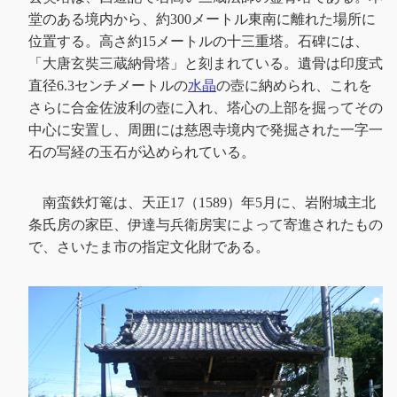
堂のある境内から、約300メートル東南に離れた場所に
位置する。高さ約15メートルの十三重塔。石碑には、
「大唐玄奘三蔵納骨塔」と刻まれている。遺骨は印度式
直径6.3センチメートルの
水晶
の壺に納められ、これを
さらに合金佐波利の壺に入れ、塔心の上部を掘ってその
中心に安置し、周囲には慈恩寺境内で発掘された一字一
石の写経の玉石が込められている。
南蛮鉄灯篭は、天正17（1589）年5月に、岩附城主北
条氏房の家臣、伊達与兵衛房実によって寄進されたもの
で、さいたま市の指定文化財である。