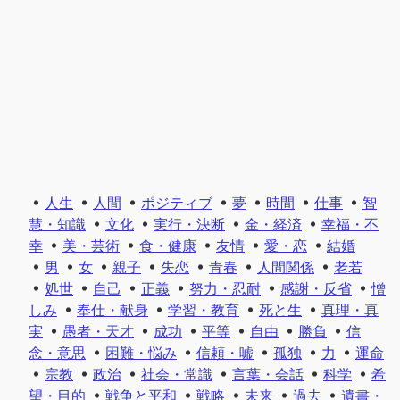
人生
人間
ポジティブ
夢
時間
仕事
智
慧・知識
文化
実行・決断
金・経済
幸福・不
幸
美・芸術
食・健康
友情
愛・恋
結婚
男
女
親子
失恋
青春
人間関係
老若
処世
自己
正義
努力・忍耐
感謝・反省
憎
しみ
奉仕・献身
学習・教育
死と生
真理・真
実
愚者・天才
成功
平等
自由
勝負
信
念・意思
困難・悩み
信頼・嘘
孤独
力
運命
宗教
政治
社会・常識
言葉・会話
科学
希
望・目的
戦争と平和
戦略
未来
過去
遺書・