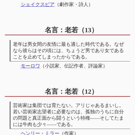
シェイクスピア
（劇作家・詩人）
名言：老若（13）
老年は男女間の友情に最も適した時代である。なぜ
なら彼らはその頃には、ちょうど男であり女である
ことを止めてしまったからである。
モーロワ
（小説家、伝記作者、評論家）
名言：老若（12）
芸術家は集団では育たない。アリじゃあるまいし。
若い芸術家志望者に必要なのは、孤独のうちに自分
の問題と真正面から闘うという特権――そしてたま
には牛肉も少々――である。
ヘンリー・ミラー
（作家）