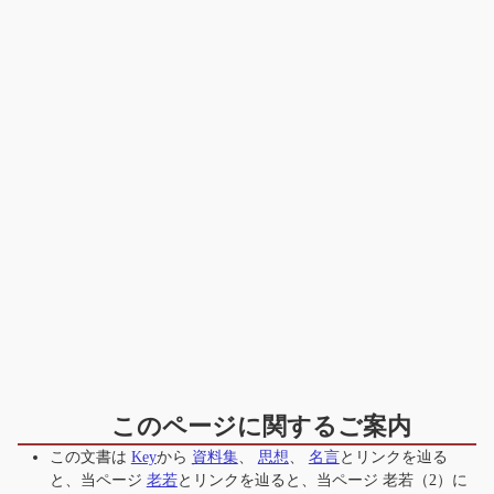
このページに関するご案内
この文書は
Key
から
資料集
、
思想
、
名言
とリンクを辿る
と、当ページ
老若
とリンクを辿ると、当ページ
老若（2）
に