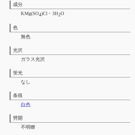
成分
KMg(SO
)Cl・3H
O
4
2
色
無色
光沢
ガラス光沢
蛍光
なし
条痕
白色
劈開
不明瞭