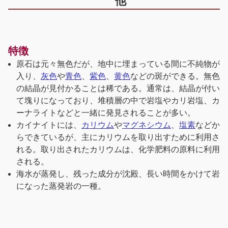
他
特徴
原石は元々無色だが、地中に埋まっている間に不純物が
入り、
灰色
や
青色
、
紫色
、
黄色
などの斑ができる。無色
の結晶が見付かることは稀である。通常は、結晶が付い
て塊りになっており、堆積層の中で岩塩やカリ岩塩、カ
ーナライトなどと一緒に発見されることが多い。
カイナイトには、
カリウム
や
マグネシウム
、
塩素
などか
らできているが、主にカリウムを取り出すために利用さ
れる。取り出されたカリウムは、化学肥料の原料に利用
される。
海水が蒸発し、残った成分が沈殿、長い時間をかけて岩
になった蒸発岩の一種。