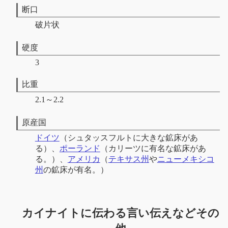
断口
破片状
硬度
3
比重
2.1～2.2
原産国
ドイツ
（シュタッスフルトに大きな鉱床があ
る）、
ポーランド
（カリーツに有名な鉱床があ
る。）、
アメリカ
（
テキサス州
や
ニューメキシコ
州
の鉱床が有名。）
カイナイトに伝わる言い伝えなどその