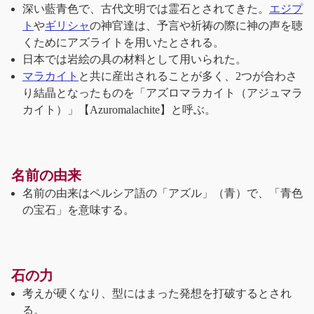
深い藍青色で、古代文明では霊石とされてきた。
エジプ
ト
や
ギリシャ
の神官達は、予言や祈祷の際に神の声を聴
くためにアズライトを用いたとされる。
日本では岩絵の具の材料として用いられた。
マラカイト
と共に産出されることが多く、2つが合わさ
り結晶となったものを「アズロマラカイト（アジュマラ
カイト）」【Azuromalachite】と呼ぶ。
名前の由来
名前の由来はペルシア語の「アズル」（青）で、「青色
の宝石」を意味する。
石の力
考えが硬くなり、型にはまった発想を打破するとされ
る。