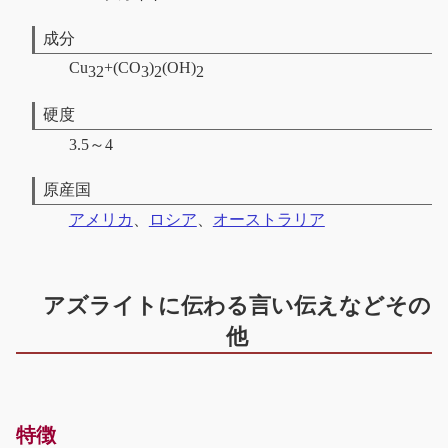
成分
Cu
+(CO
)
(OH)
32
3
2
2
硬度
3.5～4
原産国
アメリカ
、
ロシア
、
オーストラリア
アズライトに伝わる言い伝えなどその
他
特徴