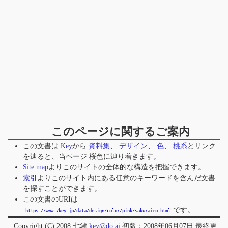
このページに関するご案内
この文書は
Key
から
資料集
、
デザイン
、
色
、
桃系
とリンク
を辿ると、当ページ
桜色
に辿り着きます。
Site map
よりこのサイトの全体的な構造を把握できます。
索引
よりこのサイト内にある任意のキーワードを含んだ文書
を探すことができます。
この文書のURIは
です。
https://www.7key.jp/data/design/color/pink/sakurairo.html
Copyright (C) 2008 七鍵
key@do.ai
初版：2008年06月07日 最終更