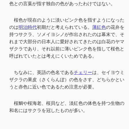
色との言葉が指す独自の色があったわけではない。
桜色が現在のように淡いピンク色を指すようになった
のは
明治時代
初期だと考えられている。
薄紅色
の花弁を
持つサクラ、ソメイヨシノが作出されたのは幕末で、そ
れまで大部分の日本人に愛好されてきたのは白花のヤマ
ザクラであり、それ以前に薄いピンク色を指して桜色と
呼ばれていたとは考えにくいためである。
ちなみに、英語の色名である
チェリー
は、セイヨウミ
ザクラの果皮（さくらんぼ）の色をさす、どちらかとい
うと赤色に近い色であるため注意が必要。
桜鯛や桜海老、桜貝など、淡紅色の体色を持つ生物の
和名にはサクラを冠したものが多い。