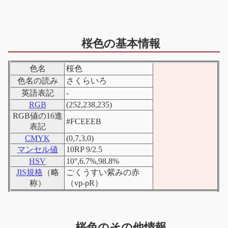
桜色の基本情報
色名
桜色
色名の読み
さくらいろ
英語表記
-
RGB
(252,238,235)
RGB値の16進
#FCEEEB
color sample
表記
CMYK
(0,7,3,0)
マンセル値
10RP 9/2.5
HSV
10°,6.7%,98.8%
JIS規格
（略
ごくうすい紫みの赤
称）
（vp-pR）
桜色のその他情報