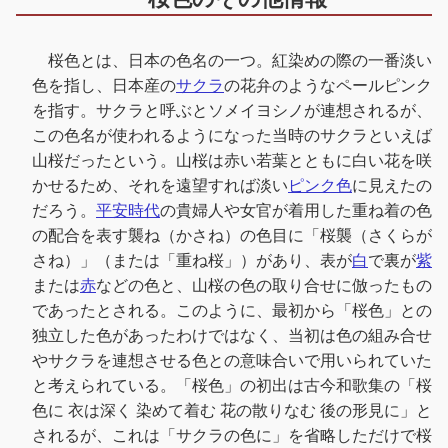
桜色とは、日本の色名の一つ。紅染めの際の一番淡い
色を指し、日本産の
サクラ
の花弁のようなペールピンク
を指す。サクラと呼ぶとソメイヨシノが連想されるが、
この色名が使われるようになった当時のサクラといえば
山桜だったという。山桜は赤い若葉とともに白い花を咲
かせるため、それを遠望すれば淡い
ピンク色
に見えたの
だろう。
平安時代
の貴婦人や女官が着用した重ね着の色
の配合を表す襲ね（かさね）の色目に「桜襲（さくらが
さね）」（または「重ね桜」）があり、表が
白
で裏が
紫
または
赤
などの色と、山桜の色の取り合せに倣ったもの
であったとされる。このように、最初から「桜色」との
独立した色があったわけではなく、当初は色の組み合せ
やサクラを連想させる色との意味合いで用いられていた
と考えられている。「桜色」の初出は古今和歌集の「桜
色に 衣は深く 染めて着む 花の散りなむ 後の形見に」と
されるが、これは「サクラの色に」を省略しただけで桜