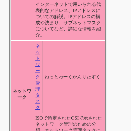
インターネットで用いられる代
表的なアドレス、IPアドレスに
ついての解説。IPアドレスの構
成や決まり、サブネットマスク
についてなど、詳細な情報を紹
介。
ネ
ッ
ト
ワ
ー
ク
ねっとわーくかんりたすく
管
理
ネットワ
タ
ーク
ス
ク
ISOで策定されたOSIで示された
ネットワーク管理のための分
類、ネットワーク管理タスクに