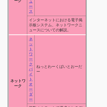
ーク
ュ
ー
ス
インターネットにおける電子掲
示板システム、ネットワークニ
ュースについての解説。
ネ
ッ
ト
ワ
ー
ク
ねっとわーくばいとおーだ
バ
ー
イ
ト
ネットワ
オ
ーク
ー
ダ
ー