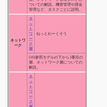
ついての解説。機密管理や課金
管理など、タスクごとに説明。
ネ
ッ
ト
ワ
ねっとわーくそう
ー
ネットワ
ク
ーク
層
OSI参照モデルの下から3番目の
層、ネットワーク層についての
解説。
ネ
ッ
ト
ワ
ー
ク
層