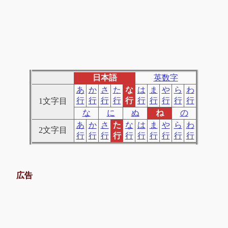
日本語
英数字
あ
か
さ
た
な
は
ま
や
ら
わ
行
行
行
行
行
行
行
行
行
行
1文字目
な
に
ぬ
ね
の
あ
か
さ
た
な
は
ま
や
ら
わ
2文字目
行
行
行
行
行
行
行
行
行
行
広告