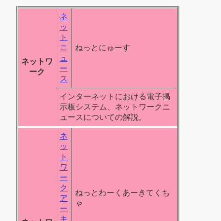
ネ
ッ
ト
ニ
ねっとにゅーす
ュ
ネットワ
ー
ーク
ス
インターネットにおける電子掲
示板システム、ネットワークニ
ュースについての解説。
ネ
ッ
ト
ワ
ー
ク
ねっとわーくあーきてくち
ア
ゃ
ー
キ