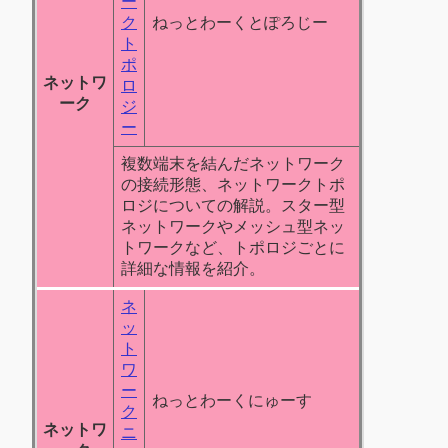
ー
ク
ねっとわーくとぽろじー
ト
ポ
ネットワ
ロ
ーク
ジ
ー
複数端末を結んだネットワーク
の接続形態、ネットワークトポ
ロジについての解説。スター型
ネットワークやメッシュ型ネッ
トワークなど、トポロジごとに
詳細な情報を紹介。
ネ
ッ
ト
ワ
ー
ねっとわーくにゅーす
ク
ネットワ
ニ