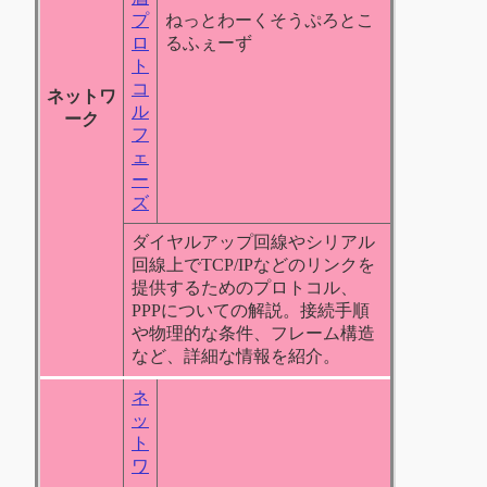
プ
ねっとわーくそうぷろとこ
ロ
るふぇーず
ト
コ
ネットワ
ル
ーク
フ
ェ
ー
ズ
ダイヤルアップ回線やシリアル
回線上でTCP/IPなどのリンクを
提供するためのプロトコル、
PPPについての解説。接続手順
や物理的な条件、フレーム構造
など、詳細な情報を紹介。
ネ
ッ
ト
ワ