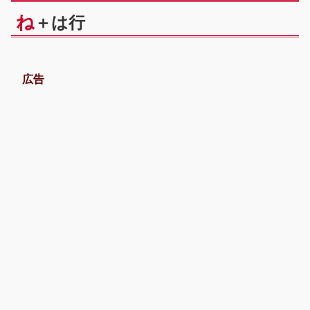
ね
＋は行
広告