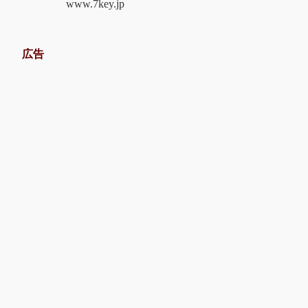
www.7key.jp
広告