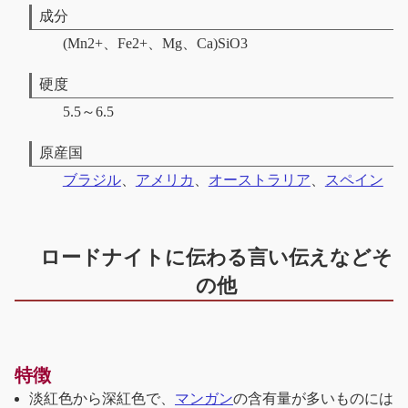
成分
(Mn2+、Fe2+、Mg、Ca)SiO3
硬度
5.5～6.5
原産国
ブラジル
、
アメリカ
、
オーストラリア
、
スペイン
ロードナイトに伝わる言い伝えなどそ
の他
特徴
淡紅色から深紅色で、
マンガン
の含有量が多いものには