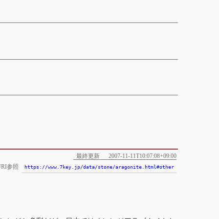
最終更新
2007-11-11T10:07:08+09:00
RI参照
https://www.7key.jp/data/stone/aragonite.html#other