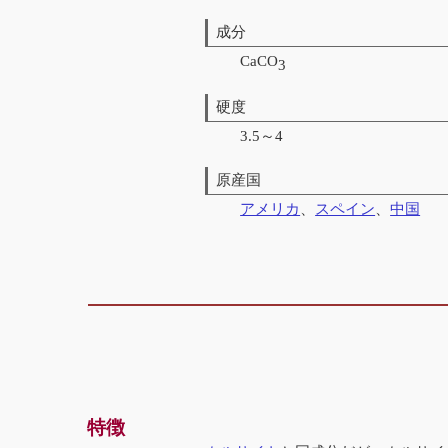
成分
CaCO
3
硬度
3.5～4
原産国
アメリカ
、
スペイン
、
中国
特徴