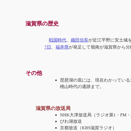
滋賀県の歴史
戦国時代
、
織田信長
が近江平野に安土城
7日
、
福井県
が発足して嶺南が滋賀県から分
その他
琵琶湖の底には、現在わかっている
桃山時代の遺跡まで。
滋賀県の放送局
NHK大津放送局（ラジオ第1・FM
びわ湖放送
京都放送（KBS滋賀ラジオ）