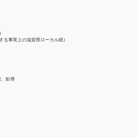
）
する事実上の滋賀県ローカル紙）
煮、鮎巻