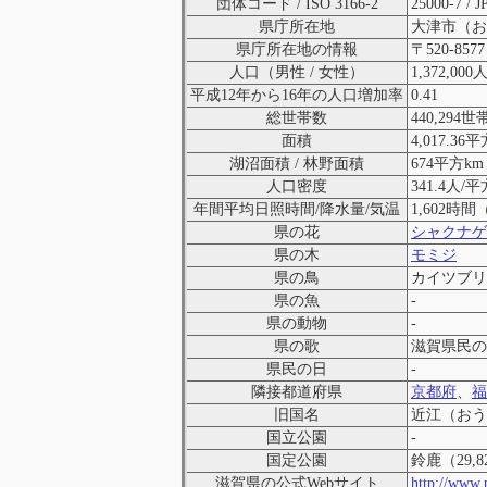
団体コード / ISO 3166-2
25000-7 / J
県庁所在地
大津市（お
県庁所在地の情報
〒520-857
人口（男性 / 女性）
1,372,000
平成12年から16年の人口増加率
0.41
総世帯数
440,294世
面積
4,017.3
湖沼面積 / 林野面積
674平方km
人口密度
341.4人/平
年間平均日照時間/降水量/気温
1,602時間
県の花
シャクナゲ
県の木
モミジ
県の鳥
カイツブリ
県の魚
-
県の動物
-
県の歌
滋賀県民の
県民の日
-
隣接都道府県
京都府
、
福
旧国名
近江（おう
国立公園
-
国定公園
鈴鹿（29,8
滋賀県の公式Webサイト
http://www.p