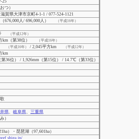
P-25
おつ）
7 滋賀県大津市京町4-1-1 / 077-524-1121
人（676,000人/ 696,000人）
（平成16年）
帯
（平成12年）
6平方km（第38位）
（平成16年）
/ 2,045平方km
（平成16年）
（平成12年）
方km
（第36位） / 1,926mm（第15位） / 14.7℃（第33位）
歌
井県
、
岐阜県
、
三重県
み）
21ha）・琵琶湖（97,601ha）
ref.shiga.jp/