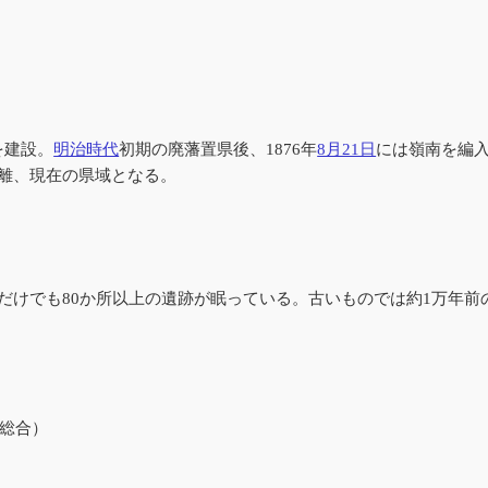
を建設。
明治時代
初期の廃藩置県後、1876年
8月21日
には嶺南を編入
離、現在の県域となる。
だけでも80か所以上の遺跡が眠っている。古いものでは約1万年前
・総合）