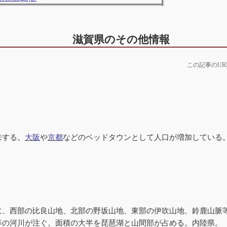
滋賀県のその他情報
この記事のUR
来する。
大阪
や
京都
などのベッドタウンとして人口が増加している
に、西部の比良山地、北部の野坂山地、東部の伊吹山地、鈴鹿山脈
等の河川が注ぐ。面積の大半を琵琶湖と山間部が占める。内陸県。