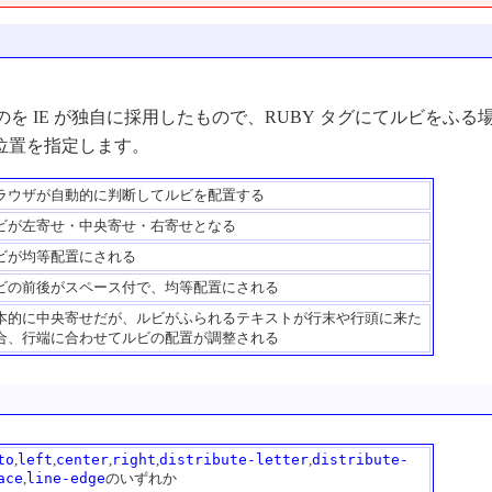
のを IE が独自に採用したもので、RUBY タグにてルビをふる
位置を指定します。
ラウザが自動的に判断してルビを配置する
ビが左寄せ・中央寄せ・右寄せとなる
ビが均等配置にされる
ビの前後がスペース付で、均等配置にされる
本的に中央寄せだが、ルビがふられるテキストが行末や行頭に来た
合、行端に合わせてルビの配置が調整される
to
,
left
,
center
,
right
,
distribute-letter
,
distribute-
ace
,
line-edge
のいずれか