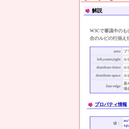
解説
W3Cで審議中のも
合のルビの行揃え
auto
ブ
left,center,right
ル
distribute-letter
ル
distribute-space
ル
基
line-edge
場
プロパティ情報
au
値：
sp