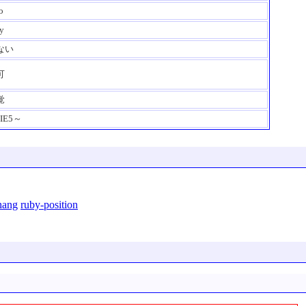
o
y
ない
可
覚
IE5～
hang
ruby-position