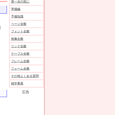
第一歩の前に
準備編
予備知識
ページ全般
場
フォント全般
画像全般
リンク全般
テーブル全般
フレーム全般
フォーム全般
その他よくある質問
雑学事典
広告