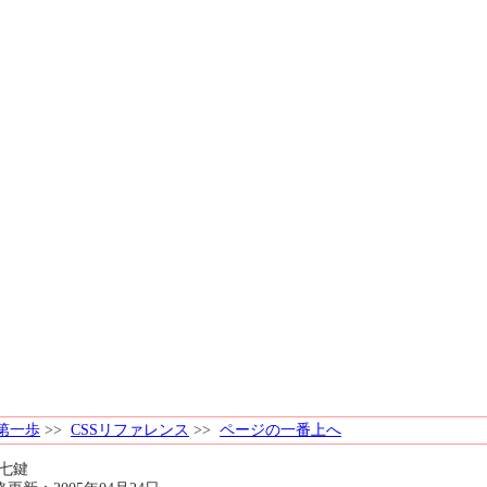
第一歩
>>
CSSリファレンス
>>
ページの一番上へ
5 七鍵