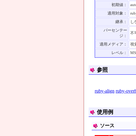
初期値：
aut
適用対象：
rub
継承：
し
パーセンテー
不
ジ：
適用メディア：
視
レベル：
MS
参照
ruby-align
ruby-over
使用例
ソース