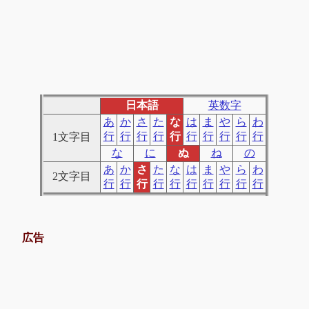
日本語
英数字
あ
か
さ
た
な
は
ま
や
ら
わ
行
行
行
行
行
行
行
行
行
行
1文字目
な
に
ぬ
ね
の
あ
か
さ
た
な
は
ま
や
ら
わ
2文字目
行
行
行
行
行
行
行
行
行
行
広告