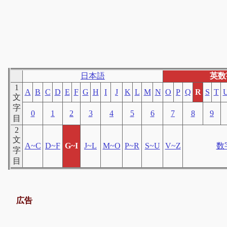
日本語
英数
1
A
B
C
D
E
F
G
H
I
J
K
L
M
N
O
P
Q
R
S
T
文
字
0
1
2
3
4
5
6
7
8
9
目
2
文
A~C
D~F
G~I
J~L
M~O
P~R
S~U
V~Z
数
字
目
広告