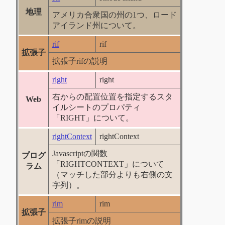
地理
アメリカ合衆国の州の1つ、ロード
アイランド州について。
rif
rif
拡張子
拡張子rifの説明
right
right
右からの配置位置を指定するスタ
Web
イルシートのプロパティ
「RIGHT」について。
rightContext
rightContext
Javascriptの関数
プログ
「RIGHTCONTEXT」について
ラム
（マッチした部分よりも右側の文
字列）。
rim
rim
拡張子
拡張子rimの説明