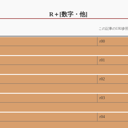
R＋[数字・他]
この記事のURI参
r00
r01
r02
r03
r04