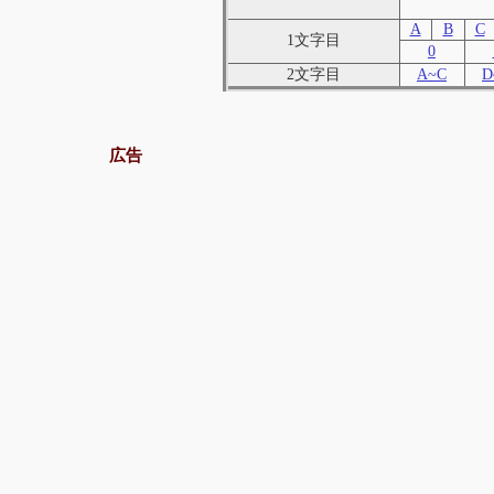
A
B
C
1文字目
0
2文字目
A~C
D
広告