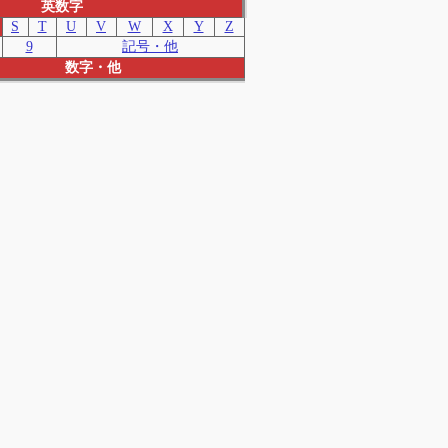
英数字
S
T
U
V
W
X
Y
Z
9
記号・他
数字・他