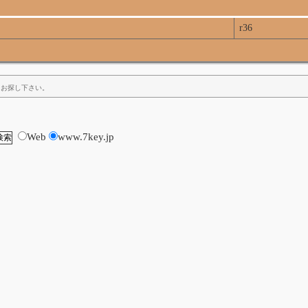
r36
をお探し下さい。
Web
www.7key.jp