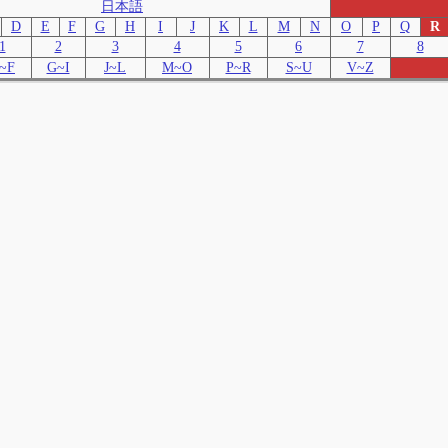
日本語
D
E
F
G
H
I
J
K
L
M
N
O
P
Q
R
1
2
3
4
5
6
7
8
~F
G~I
J~L
M~O
P~R
S~U
V~Z