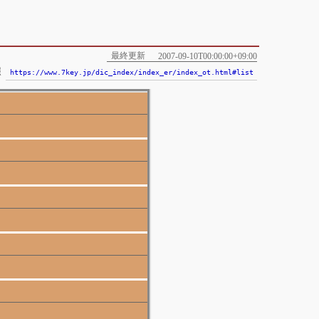
最終更新
2007-09-10T00:00:00+09:00
照
https://www.7key.jp/dic_index/index_er/index_ot.html#list