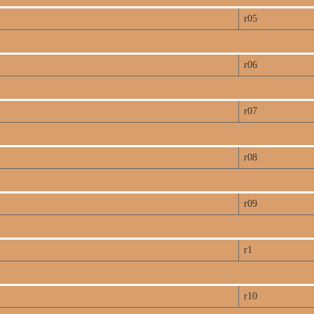
r05
r06
r07
r08
r09
r1
r10