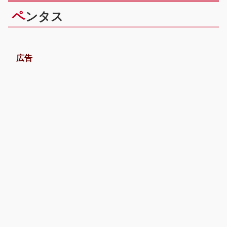
ペ
ンタス
広告