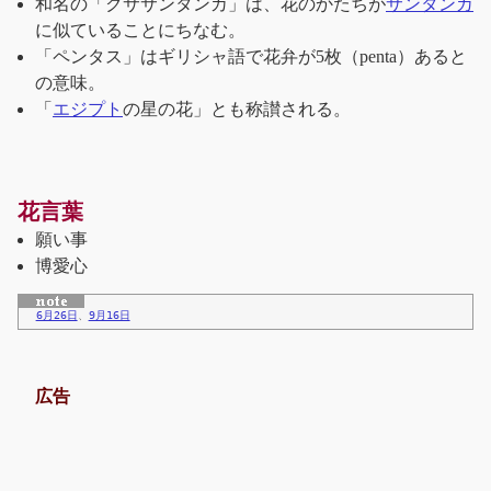
和名の「クササンタンカ」は、花のかたちが
サンタンカ
に似ていることにちなむ。
「ペンタス」はギリシャ語で花弁が5枚（penta）あると
の意味。
「
エジプト
の星の花」とも称讃される。
花言葉
願い事
博愛心
6月26日
、
9月16日
広告