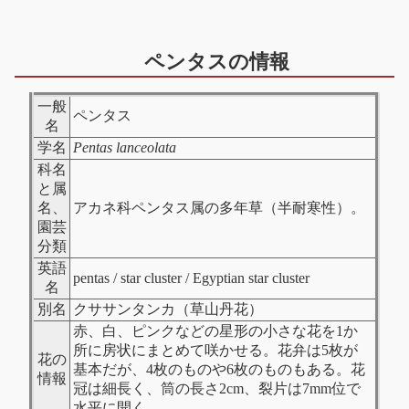
ペンタスの情報
一般
ペンタス
名
学名
Pentas
lanceolata
科名
と属
名、
アカネ科ペンタス属の多年草（半耐寒性）。
園芸
分類
英語
pentas / star cluster / Egyptian star cluster
名
別名
クササンタンカ（草山丹花）
赤、白、ピンクなどの星形の小さな花を1か
所に房状にまとめて咲かせる。花弁は5枚が
花の
基本だが、4枚のものや6枚のものもある。花
情報
冠は細長く、筒の長さ2cm、裂片は7mm位で
水平に開く。