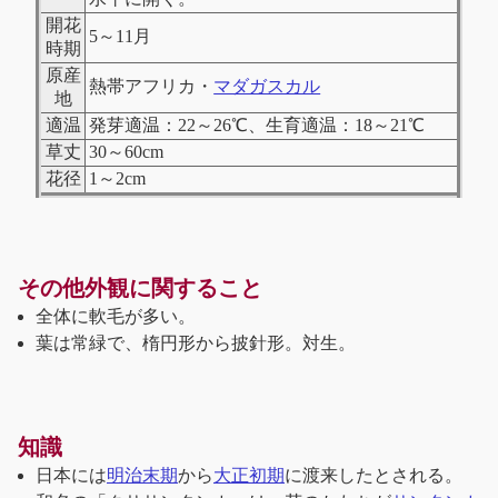
開花
5～11月
時期
原産
熱帯アフリカ・
マダガスカル
地
適温
発芽適温：22～26℃、生育適温：18～21℃
草丈
30～60cm
花径
1～2cm
その他外観に関すること
全体に軟毛が多い。
葉は常緑で、楕円形から披針形。対生。
知識
日本には
明治末期
から
大正初期
に渡来したとされる。