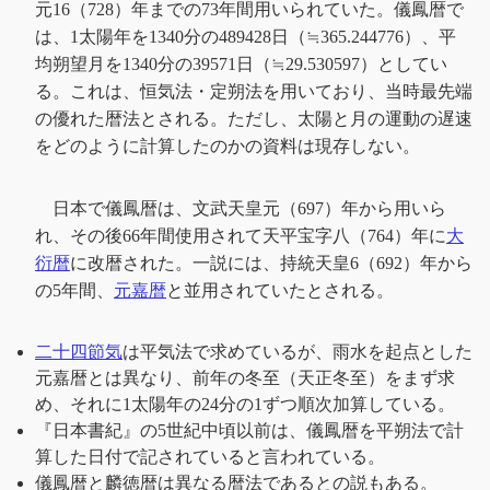
元16（728）年までの73年間用いられていた。儀鳳暦で
は、1太陽年を1340分の489428日（≒365.244776）、平
均朔望月を1340分の39571日（≒29.530597）としてい
る。これは、恒気法・定朔法を用いており、当時最先端
の優れた暦法とされる。ただし、太陽と月の運動の遅速
をどのように計算したのかの資料は現存しない。
日本で儀鳳暦は、文武天皇元（697）年から用いら
れ、その後66年間使用されて天平宝字八（764）年に
大
衍暦
に改暦された。一説には、持統天皇6（692）年から
の5年間、
元嘉暦
と並用されていたとされる。
二十四節気
は平気法で求めているが、雨水を起点とした
元嘉暦とは異なり、前年の冬至（天正冬至）をまず求
め、それに1太陽年の24分の1ずつ順次加算している。
『日本書紀』の5世紀中頃以前は、儀鳳暦を平朔法で計
算した日付で記されていると言われている。
儀鳳暦と麟徳暦は異なる暦法であるとの説もある。