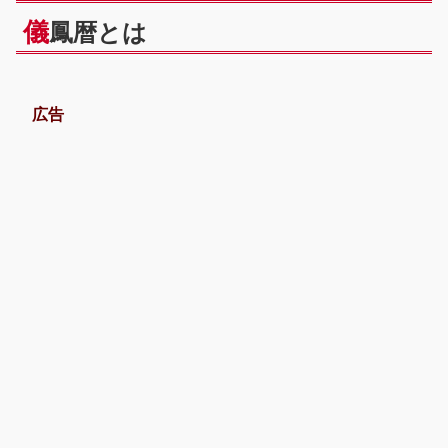
儀
鳳暦とは
広告