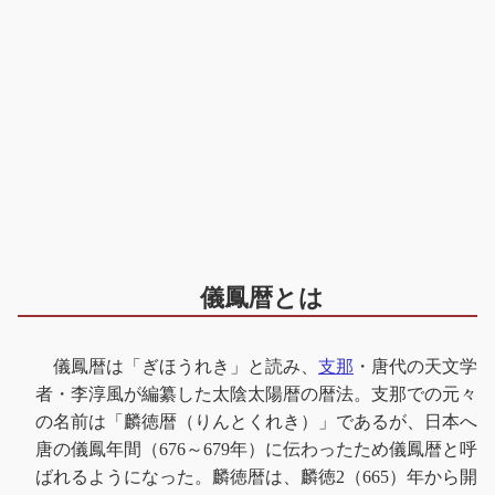
儀鳳暦とは
儀鳳暦は「ぎほうれき」と読み、
支那
・唐代の天文学
者・李淳風が編纂した太陰太陽暦の暦法。支那での元々
の名前は「麟徳暦（りんとくれき）」であるが、日本へ
唐の儀鳳年間（676～679年）に伝わったため儀鳳暦と呼
ばれるようになった。麟徳暦は、麟徳2（665）年から開