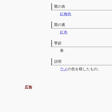
襲の表
紅梅色
襲の裏
紅色
季節
春
説明
ウメ
の色を模したもの。
広告