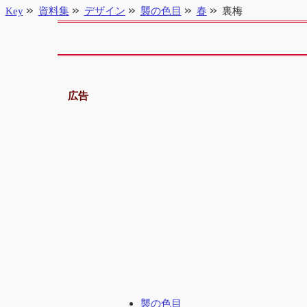
Key
資料集
デザイン
襲の色目
春
裏梅
広告
襲の色目