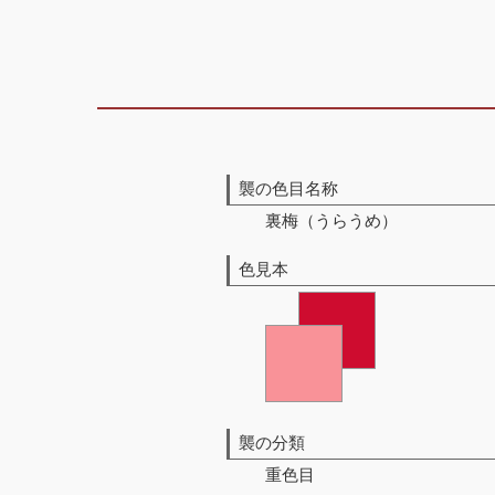
襲の色目名称
裏梅（うらうめ）
色見本
襲の分類
重色目