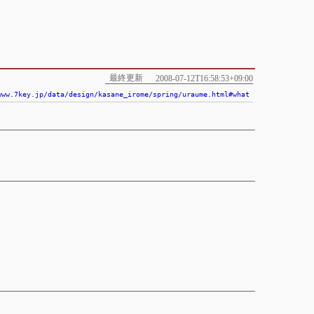
最終更新
2008-07-12T16:58:53+09:00
www.7key.jp/data/design/kasane_irome/spring/uraume.html#what