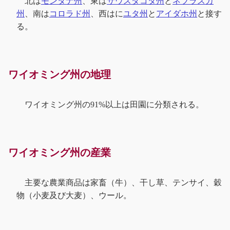
北は
モンタナ州
、東は
サウスダコタ州
と
ネブラスカ
州
、南は
コロラド州
、西はに
ユタ州
と
アイダホ州
と接す
る。
ワイオミング州の地理
ワイオミング州の91%以上は田園に分類される。
ワイオミング州の産業
主要な農業商品は家畜（牛）、干し草、テンサイ、穀
物（小麦及び大麦）、ウール。