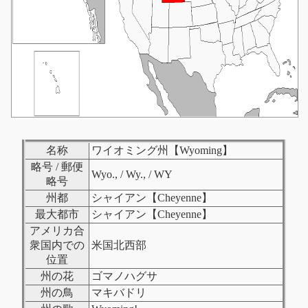
名称
ワイオミング州【Wyoming】
略号 / 郵便
Wyo., / Wy., / WY
略号
州都
シャイアン【Cheyenne】
最大都市
シャイアン【Cheyenne】
アメリカ合
衆国内での
米国北西部
位置
州の花
ゴマノハグサ
州の鳥
マキバドリ