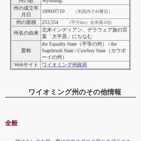
州の歌
Wyoming!
州の成立年
1890/07/10
（米国内で44番目）
月日
州の面積
253,554
（平方km）全米第10位
北米インディアン、デラウェア族の言
州名の由来
葉「大平原」にちなむ
the Equality State（平等の州） / the
愛称
Sagebrush State / Cowboy State（カウボ
ーイの州）
Webサイト
ワイオミング州政府
ワイオミング州のその他情報
全般