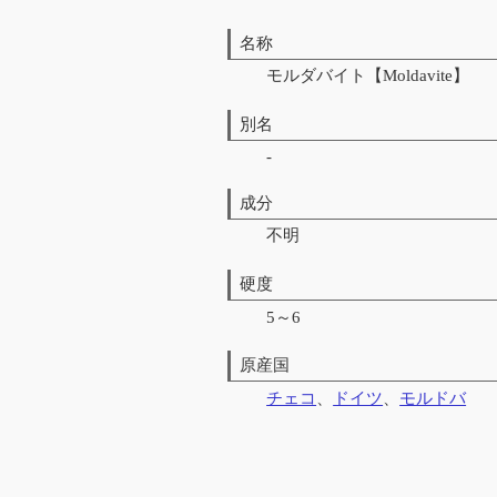
名称
モルダバイト【Moldavite】
別名
-
成分
不明
硬度
5～6
原産国
チェコ
、
ドイツ
、
モルドバ