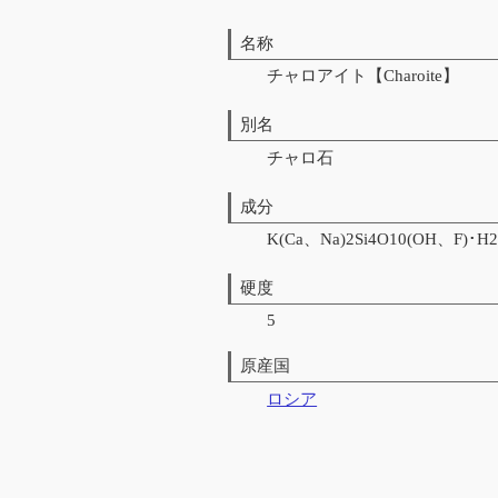
名称
チャロアイト【Charoite】
別名
チャロ石
成分
K(Ca、Na)2Si4O10(OH、F)･H
硬度
5
原産国
ロシア