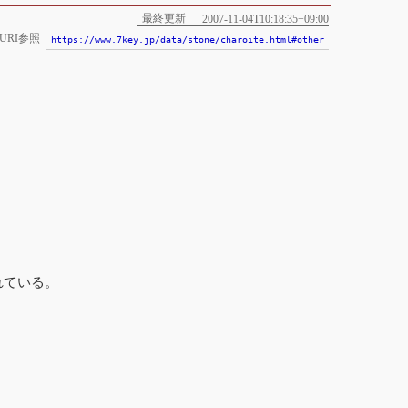
最終更新
2007-11-04T10:18:35+09:00
URI参照
https://www.7key.jp/data/stone/charoite.html#other
れている。