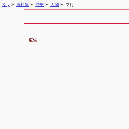
Key
資料集
歴史
人物
マ行
広告