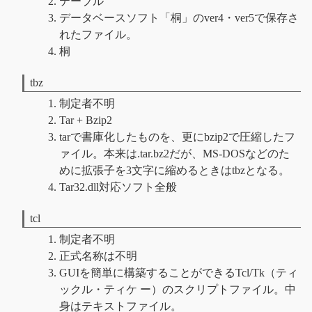
テーブル
データベースソフト「桐」のver4・ver5で保存さ
れたファイル。
桐
tbz
制定者不明
Tar + Bzip2
tarで書庫化したものを、更にbzip2で圧縮したフ
ァイル。本来は.tar.bz2だが、MS-DOSなどのた
めに拡張子を3文字に縮めるときはtbzとなる。
Tar32.dll対応ソフト全般
tcl
制定者不明
正式名称は不明
GUIを簡単に構築することができるTcl/Tk（ティ
ックル・ティケ ー）のスクリプトファイル。中
身はテキストファイル。