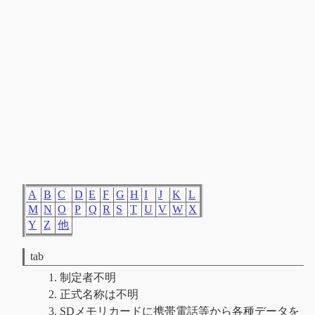
A
B
C
D
E
F
G
H
I
J
K
L
M
N
O
P
Q
R
S
T
U
V
W
X
Y
Z
他
tab
制定者不明
正式名称は不明
SDメモリカードに携帯電話等から各種データを