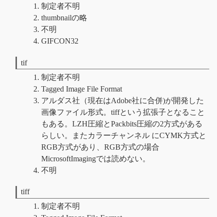
制定者不明
thumbnailの略
不明
GIFCON32
tif
制定者不明
Tagged Image File Format
アルダス社（現在はAdobe社に合併)が開発した
画像ファイル形式。tiffという拡張子となること
もある。LZH圧縮とPackbits圧縮の2方式がある
らしい。またカラーチャンネル にCYMK方式と
RGB方式があり、RGB方式の場合
MicrosoftImagingでは読めない。
不明
tiff
制定者不明