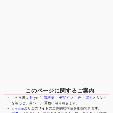
このページに関するご案内
この文書は
Key
から
資料集
、
デザイン
、
色
、
紫系
とリンク
を辿ると、当ページ
菫色
に辿り着きます。
Site map
よりこのサイトの全体的な構造を把握できます。