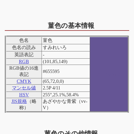
菫色の基本情報
色名
菫色
色名の読み
すみれいろ
英語表記
-
RGB
(101,85,149)
RGB値の16進
#655595
color sample
表記
CMYK
(65,72,0,0)
マンセル値
2.5P 4/11
HSV
255°,25.1%,58.4%
JIS規格
（略
あざやかな青紫（vv-
称）
V）
菫色のその他情報