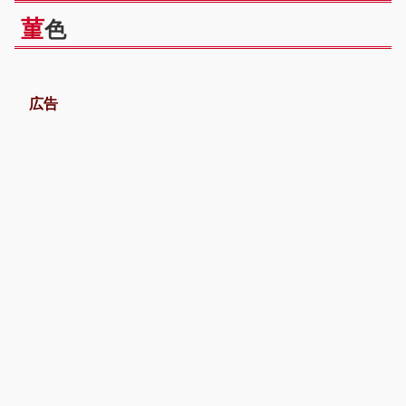
菫
色
広告