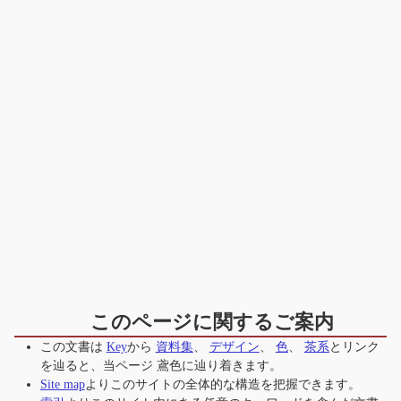
このページに関するご案内
この文書は
Key
から
資料集
、
デザイン
、
色
、
茶系
とリンク
を辿ると、当ページ
鳶色
に辿り着きます。
Site map
よりこのサイトの全体的な構造を把握できます。