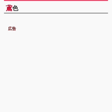
鳶
色
広告