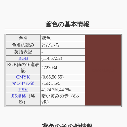
鳶色の基本情報
色名
鳶色
色名の読み
とびいろ
英語表記
-
RGB
(114,57,52)
RGB値の16進表
#723934
color sample
記
CMYK
(0,65,50,55)
マンセル値
7.5R 3.5/5
HSV
4°,24.3%,44.7%
JIS規格
（略
暗い黄みの赤（dk-
称）
yR）
鳶色のその他情報