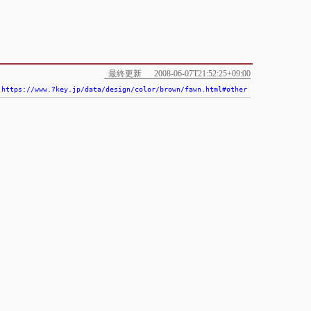
最終更新
2008-06-07T21:52:25+09:00
https://www.7key.jp/data/design/color/brown/fawn.html#other