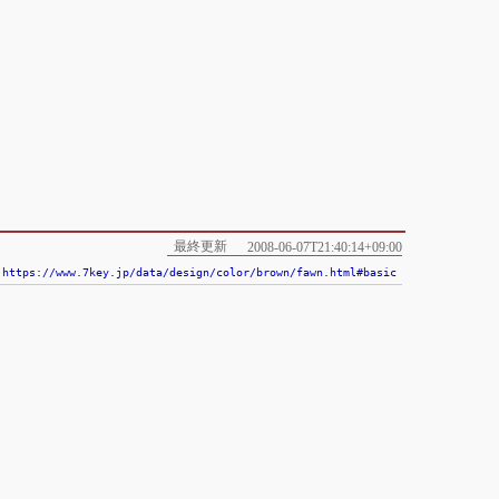
最終更新
2008-06-07T21:40:14+09:00
https://www.7key.jp/data/design/color/brown/fawn.html#basic