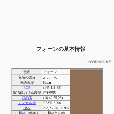
フォーンの基本情報
この記事のURI参照
色名
フォーン
色名の読み
ふぉーん
英語表記
Fawn
RGB
(145,111,85)
color sample
RGB値の16進表記
#916F55
CMYK
(18,42,55,28)
マンセル値
7.5YR 5.3/6
HSV
26°,23.5%,56.9%
JIS規格
（略称）
JIS規格外の色