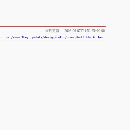
最終更新
2008-06-07T21:52:25+09:00
https://www.7key.jp/data/design/color/brown/buff.html#other