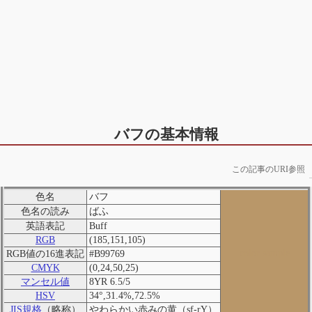
バフの基本情報
この記事のURI参照
色名
バフ
色名の読み
ばふ
英語表記
Buff
RGB
(185,151,105)
color sample
RGB値の16進表記
#B99769
CMYK
(0,24,50,25)
マンセル値
8YR 6.5/5
HSV
34°,31.4%,72.5%
JIS規格
（略称）
やわらかい赤みの黄（sf-rY）