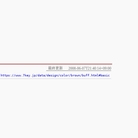
最終更新
2008-06-07T21:40:14+09:00
https://www.7key.jp/data/design/color/brown/buff.html#basic