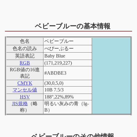
ベビーブルーの基本情報
色名
ベビーブルー
色名の読み
べびーぶるー
英語表記
Baby Blue
RGB
(171,219,227)
RGB値の16進
#ABDBE3
color sample
表記
CMYK
(30,0,5,0)
マンセル値
10B 7.5/3
HSV
188°,22%,89%
JIS規格
（略
明るい灰みの青（lg-
称）
B）
ベビーブルーのその他情報