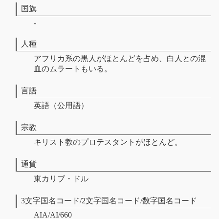
国旗
-
人種
アフリカ系の黒人がほとんどを占め、白人との混
血のムラートもいる。
言語
英語（公用語）
宗教
キリスト教のプロテスタントがほとんど。
通貨
東カリブ・ドル
3文字国名コード/2文字国名コード/数字国名コード
AIA/AI/660