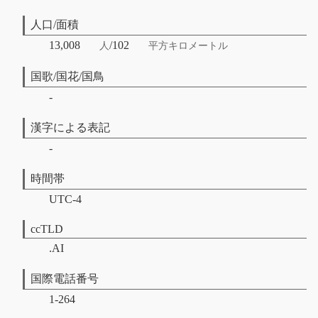
人口/面積
13,008
/102
人
平方キロメートル
国歌/国花/国鳥
-
漢字による表記
-
時間帯
UTC-4
ccTLD
.AI
国際電話番号
1-264