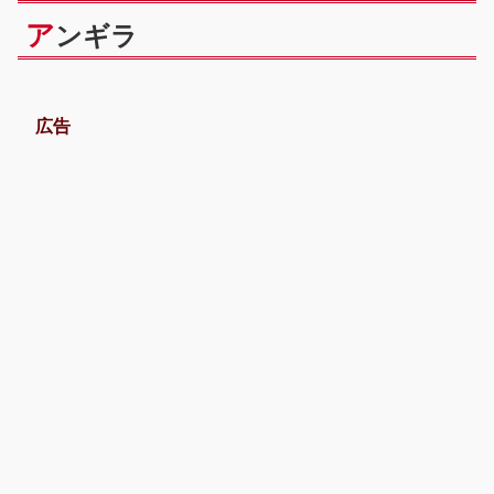
ア
ンギラ
広告