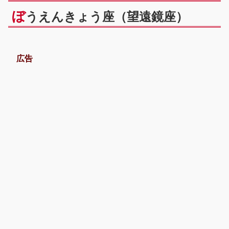
ぼ
うえんきょう座（望遠鏡座）
広告