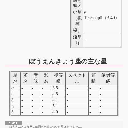
最も
明る
い星
α
Telescopii（3.49）
（視
等
級）
流星
-
群
ぼうえんきょう座の主な星
星
英
意
和
視等
スペクト
距
絶対等
名
名
味
名
級
ル
離
級
α
-
-
-
3.5
-
-
-
ε
-
-
-
4.5
-
-
-
ζ
-
-
-
4.1
-
-
-
η
-
-
-
5.1
-
-
-
ξ
-
-
-
4.9
-
-
-
ぼうえんきょう座には固有名称のついた星はありません。