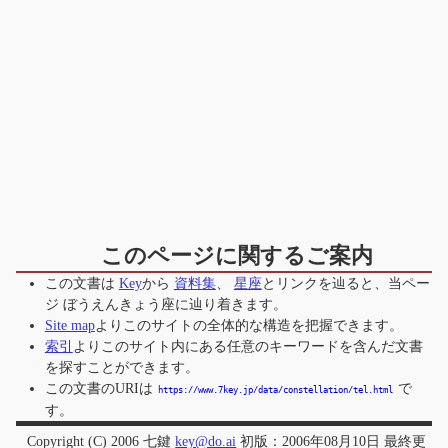
このページに関するご案内
この文書は
Key
から
資料集
、
星座
とリンクを辿ると、当ペー
ジ
ぼうえんきょう座
に辿り着きます。
Site map
よりこのサイトの全体的な構造を把握できます。
索引
よりこのサイト内にある任意のキーワードを含んだ文書
を探すことができます。
この文書のURIは
で
https://www.7key.jp/data/constellation/tel.html
す。
Copyright (C) 2006 七鍵
key@do.ai
初版：2006年08月10日 最終更