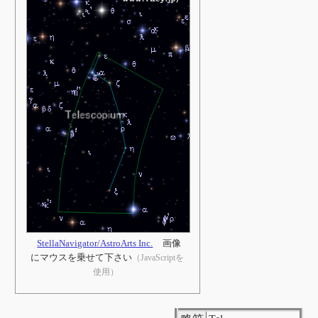
StellaNavigator/AstroArts Inc.
画像
にマウスを乗せて下さい
（JavaScriptを
使用）