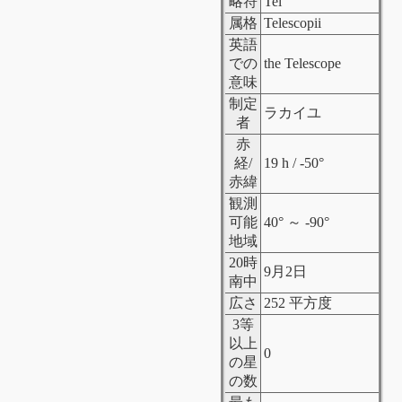
略符
Tel
属格
Telescopii
英語
での
the Telescope
意味
制定
ラカイユ
者
赤
経/
19 h / -50°
赤緯
観測
可能
40° ～ -90°
地域
20時
9月2日
南中
広さ
252 平方度
3等
以上
0
の星
の数