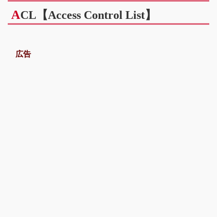
A
CL【Access Control List】
広告