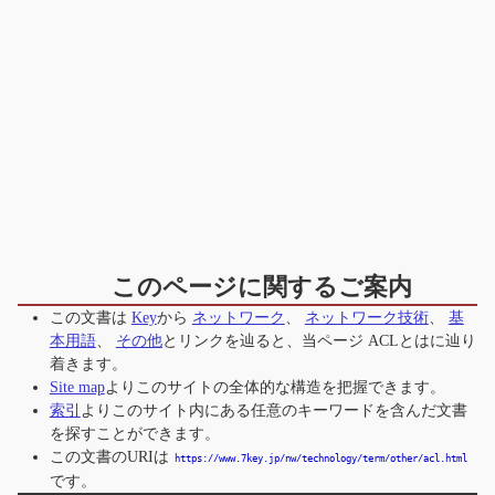
このページに関するご案内
この文書は
Key
から
ネットワーク
、
ネットワーク技術
、
基
本用語
、
その他
とリンクを辿ると、当ページ
ACLとは
に辿り
着きます。
Site map
よりこのサイトの全体的な構造を把握できます。
索引
よりこのサイト内にある任意のキーワードを含んだ文書
を探すことができます。
この文書のURIは
https://www.7key.jp/nw/technology/term/other/acl.html
です。