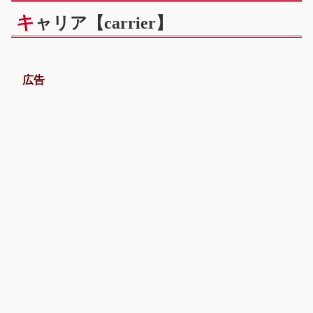
キ
ャリア【carrier】
広告