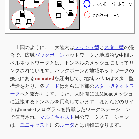
上図のように、一大陸内は
メッシュ型
と
スター型
の混
合で、広域
バックボーン
ネットワークと地域的な中間レ
ベルネットワークとは、トンネルのメッシュによってリ
ンクされています。バックボーンと地域ネットワークの
mrouted
接点にある
を経由して、地域レベルはスター型
構造をとり、各
ノード
はさらに下部の
スター型ネットワ
ーク
へと繋がります。また、大陸間にはMboneメッシュ
に近接するトンネルを用意しています。ほとんどのサイ
トはmroutedプログラムを搭載したワークステーション
で運営され、
マルチキャスト
用のワークステーション
は、
ユニキャスト
用の
ルータ
とは別物になります。