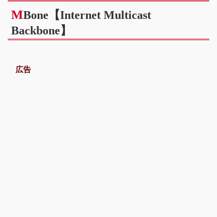
M
Bone【Internet Multicast
Backbone】
広告