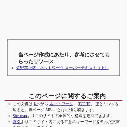
当ページ作成にあたり、参考にさせても
らったリソース
笠野英松著：ネットワーク スーパーテキスト（上）
このページに関するご案内
この文書は
Key
から
ネットワーク
、
TCP/IP
、
IP
とリンクを
辿ると、当ページ
MBoneとは
に辿り着きます。
Site map
よりこのサイトの全体的な構造を把握できます。
索引
よりこのサイト内にある任意のキーワードを含んだ文書