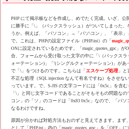
PHP にて掲示板などを作成し、めでたく完成。いざ、公
に勝手に「\」（バックスラッシュ）がついてしまった、
うか。例えば、「パソコン」→「パソ\コン」、「表示」
で。これは、PHPの設定ファイル（PHP.ini）の「
magic_q
ONに設定されているためです。「magic_quotes_gpc
合、フォームから受け取った文字の中に「\（バックスラッ
ォーテーション)」「'(シングルクォーテーション)」が
で「\」をつけるのです。こちらは「
エスケープ処理
」と
不正な処理（SQL injection なんて有名ですね）をさ
っています。で、S-JIS の文字コードには「0x5c」を含む
「\」と同じ文字コードであることがそもそもの問題なの
コン」の「ソ」のコードは「0x83 0x5c」なので、「パ
なるわけですね。
原因が分かれば対処方法もおのずと見えてきます。まず
として「PHP.ini」内の「magic_quotes_gpc」を「O