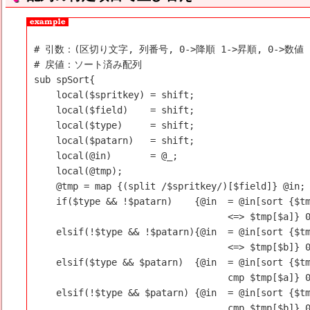
# 引数：(区切り文字, 列番号, 0->降順 1->昇順, 0->数値 
# 戻値：ソート済み配列

sub spSort{

    local($spritkey) = shift;

    local($field)    = shift;

    local($type)     = shift;

    local($patarn)   = shift;

    local(@in)       = @_;

    local(@tmp);

    @tmp = map {(split /$spritkey/)[$field]} @in;

    if($type && !$patarn)    {@in  = @in[sort {$tm
                                   <=> $tmp[$a]} 0
    elsif(!$type && !$patarn){@in  = @in[sort {$tm
                                   <=> $tmp[$b]} 0
    elsif($type && $patarn)  {@in  = @in[sort {$tm
                                   cmp $tmp[$a]} 0
    elsif(!$type && $patarn) {@in  = @in[sort {$tm
                                   cmp $tmp[$b]} 0