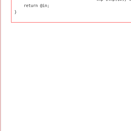
    return @in;

}