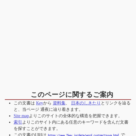
このページに関するご案内
この文書は
Key
から
資料集
、
日本のしきたり
とリンクを辿る
と、当ページ
通夜
に辿り着きます。
Site map
よりこのサイトの全体的な構造を把握できます。
索引
よりこのサイト内にある任意のキーワードを含んだ文書
を探すことができます。
この文書のURIは
で
https://www.7key.jp/data/word_custom/tsuya.html