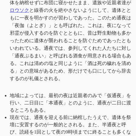
体を納棺せずに布団に寝かせたまま、遺族や近親者達が
ロウソク
と線香の火を絶やさないようにして、遺体とと
もに一夜を明かすのが習わしであった。このため通夜は
「夜伽（よとぎ）」とも呼ばれた。これは、夜になって
邪霊が侵入するのを防ぐとともに、昔は野生動物も多か
ったために遺体が襲われることを防ぐためであったとも
いわれている。通夜では、参列してくれた人たちに対し
「通夜ぶるまい」と呼ばれる酒食が用意される場合もあ
る。これは清めの塩と同じように「酒は死の穢れを清め
る」との意味があるため、形だけでも口にしてから辞去
するのが礼儀とされる。
地域によっては、最初の夜は近親者のみで「仮通夜」を
行い、二日目に「本通夜」とのように、通夜が二日に渡
るところもある。
現在では、通夜を迎える前に納棺したうえで、遺体を祭
壇に安置するのが一般的とされる。また、半通夜と呼
び、読経を1回として夜の9時頃までに終ることも多くな